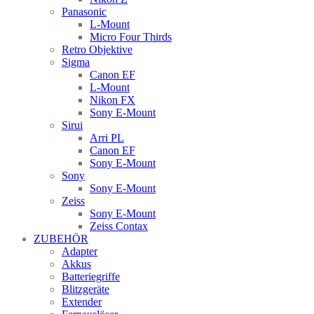
Panasonic
L-Mount
Micro Four Thirds
Retro Objektive
Sigma
Canon EF
L-Mount
Nikon FX
Sony E-Mount
Sirui
Arri PL
Canon EF
Sony E-Mount
Sony
Sony E-Mount
Zeiss
Sony E-Mount
Zeiss Contax
ZUBEHÖR
Adapter
Akkus
Batteriegriffe
Blitzgeräte
Extender