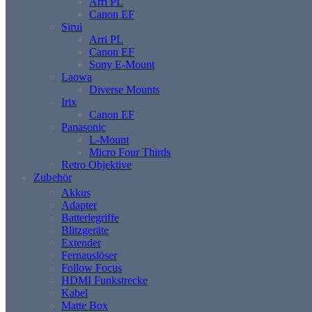
Arri PL
Canon EF
Sirui
Arri PL
Canon EF
Sony E-Mount
Laowa
Diverse Mounts
Irix
Canon EF
Panasonic
L-Mount
Micro Four Thirds
Retro Objektive
Zubehör
Akkus
Adapter
Batteriegriffe
Blitzgeräte
Extender
Fernauslöser
Follow Focus
HDMI Funkstrecke
Kabel
Matte Box