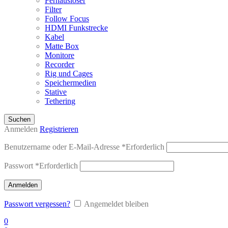
Fernauslöser
Filter
Follow Focus
HDMI Funkstrecke
Kabel
Matte Box
Monitore
Recorder
Rig und Cages
Speichermedien
Stative
Tethering
Suchen
Anmelden
Registrieren
Benutzername oder E-Mail-Adresse
*
Erforderlich
Passwort
*
Erforderlich
Anmelden
Passwort vergessen?
Angemeldet bleiben
0