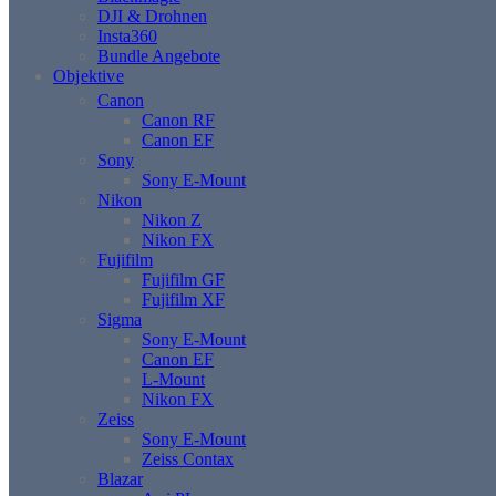
DJI & Drohnen
Insta360
Bundle Angebote
Objektive
Canon
Canon RF
Canon EF
Sony
Sony E-Mount
Nikon
Nikon Z
Nikon FX
Fujifilm
Fujifilm GF
Fujifilm XF
Sigma
Sony E-Mount
Canon EF
L-Mount
Nikon FX
Zeiss
Sony E-Mount
Zeiss Contax
Blazar