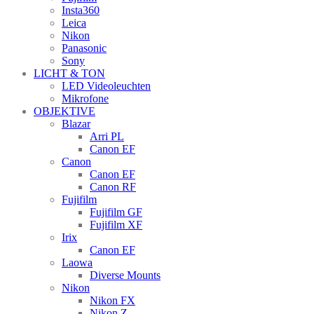
Insta360
Leica
Nikon
Panasonic
Sony
LICHT & TON
LED Videoleuchten
Mikrofone
OBJEKTIVE
Blazar
Arri PL
Canon EF
Canon
Canon EF
Canon RF
Fujifilm
Fujifilm GF
Fujifilm XF
Irix
Canon EF
Laowa
Diverse Mounts
Nikon
Nikon FX
Nikon Z