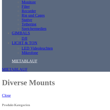
Monitore
Filter
Recorder
Rig und Cages
Stative
Tethering
Speichermedien
GIMBALS
DJI
LICHT & TON
LED Videoleuchten
Mikrofone
MIETABLAUF
MIETABLAUF
Diverse Mounts
Close
Produkt-Kategorien