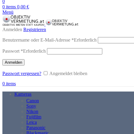
0
0
items
0,00
€
Menü
Anmelden
Registrieren
Benutzername oder E-Mail-Adresse
*
Erforderlich
Passwort
*
Erforderlich
Anmelden
Passwort vergessen?
Angemeldet bleiben
0
items
Kameras
Canon
Sony
Nikon
Fujifilm
Leica
Panasonic
Blackmagic