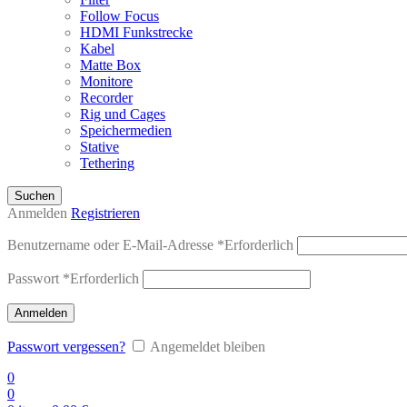
Follow Focus
HDMI Funkstrecke
Kabel
Matte Box
Monitore
Recorder
Rig und Cages
Speichermedien
Stative
Tethering
Suchen
Anmelden
Registrieren
Benutzername oder E-Mail-Adresse
*
Erforderlich
Passwort
*
Erforderlich
Anmelden
Passwort vergessen?
Angemeldet bleiben
0
0