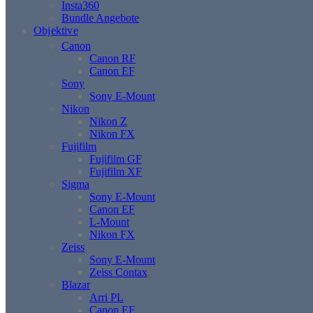
Insta360
Bundle Angebote
Objektive
Canon
Canon RF
Canon EF
Sony
Sony E-Mount
Nikon
Nikon Z
Nikon FX
Fujifilm
Fujifilm GF
Fujifilm XF
Sigma
Sony E-Mount
Canon EF
L-Mount
Nikon FX
Zeiss
Sony E-Mount
Zeiss Contax
Blazar
Arri PL
Canon EF