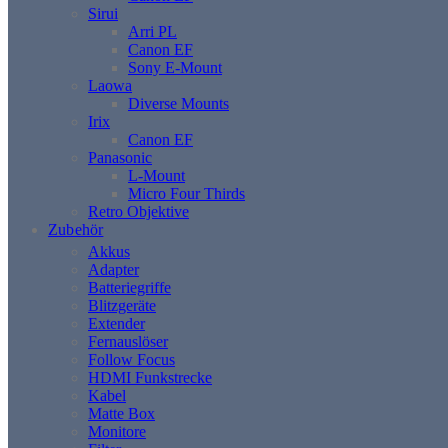
Sirui
Arri PL
Canon EF
Sony E-Mount
Laowa
Diverse Mounts
Irix
Canon EF
Panasonic
L-Mount
Micro Four Thirds
Retro Objektive
Zubehör
Akkus
Adapter
Batteriegriffe
Blitzgeräte
Extender
Fernauslöser
Follow Focus
HDMI Funkstrecke
Kabel
Matte Box
Monitore