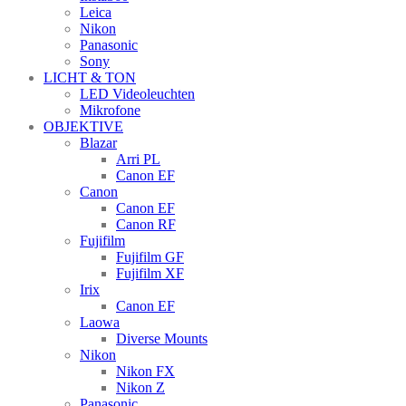
Leica
Nikon
Panasonic
Sony
LICHT & TON
LED Videoleuchten
Mikrofone
OBJEKTIVE
Blazar
Arri PL
Canon EF
Canon
Canon EF
Canon RF
Fujifilm
Fujifilm GF
Fujifilm XF
Irix
Canon EF
Laowa
Diverse Mounts
Nikon
Nikon FX
Nikon Z
Panasonic