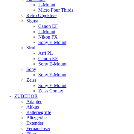
L-Mount
Micro Four Thirds
Retro Objektive
Sigma
Canon EF
L-Mount
Nikon FX
Sony E-Mount
Sirui
Arri PL
Canon EF
Sony E-Mount
Sony
Sony E-Mount
Zeiss
Sony E-Mount
Zeiss Contax
ZUBEHÖR
Adapter
Akkus
Batteriegriffe
Blitzgeräte
Extender
Fernauslöser
Filter