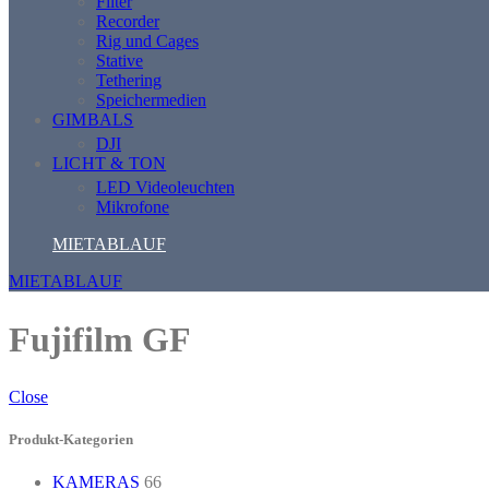
Filter
Recorder
Rig und Cages
Stative
Tethering
Speichermedien
GIMBALS
DJI
LICHT & TON
LED Videoleuchten
Mikrofone
MIETABLAUF
MIETABLAUF
Fujifilm GF
Close
Produkt-Kategorien
KAMERAS
66