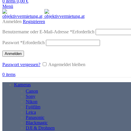
0
items
0,00
€
Menü
Anmelden
Registrieren
Benutzername oder E-Mail-Adresse
*
Erforderlich
Passwort
*
Erforderlich
Anmelden
Passwort vergessen?
Angemeldet bleiben
0
items
Kameras
Canon
Sony
Nikon
Fujifilm
Leica
Panasonic
Blackmagic
DJI & Drohnen