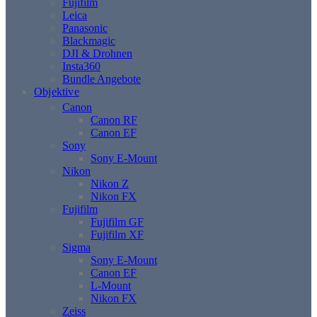
Fujifilm
Leica
Panasonic
Blackmagic
DJI & Drohnen
Insta360
Bundle Angebote
Objektive
Canon
Canon RF
Canon EF
Sony
Sony E-Mount
Nikon
Nikon Z
Nikon FX
Fujifilm
Fujifilm GF
Fujifilm XF
Sigma
Sony E-Mount
Canon EF
L-Mount
Nikon FX
Zeiss