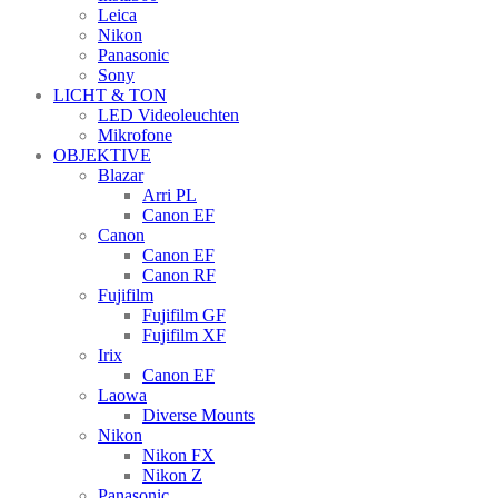
Leica
Nikon
Panasonic
Sony
LICHT & TON
LED Videoleuchten
Mikrofone
OBJEKTIVE
Blazar
Arri PL
Canon EF
Canon
Canon EF
Canon RF
Fujifilm
Fujifilm GF
Fujifilm XF
Irix
Canon EF
Laowa
Diverse Mounts
Nikon
Nikon FX
Nikon Z
Panasonic