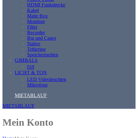
HDMI Funkstrecke
Kabel
Matte Box
Monitore
Filter
Recorder
Rig und Cages
Stative
Tethering
Speichermedien
GIMBALS
DJI
LICHT & TON
LED Videoleuchten
Mikrofone
MIETABLAUF
MIETABLAUF
Mein Konto