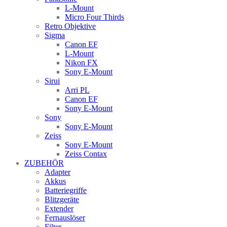
L-Mount
Micro Four Thirds
Retro Objektive
Sigma
Canon EF
L-Mount
Nikon FX
Sony E-Mount
Sirui
Arri PL
Canon EF
Sony E-Mount
Sony
Sony E-Mount
Zeiss
Sony E-Mount
Zeiss Contax
ZUBEHÖR
Adapter
Akkus
Batteriegriffe
Blitzgeräte
Extender
Fernauslöser
Filter