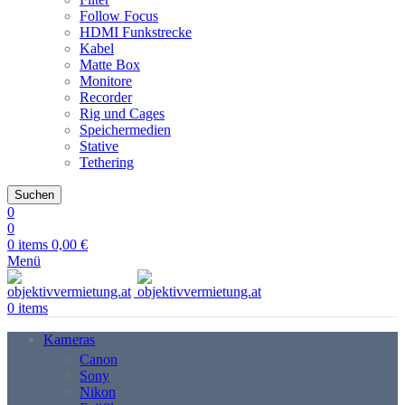
Follow Focus
HDMI Funkstrecke
Kabel
Matte Box
Monitore
Recorder
Rig und Cages
Speichermedien
Stative
Tethering
Suchen
0
0
0
items
0,00
€
Menü
0
items
Kameras
Canon
Sony
Nikon