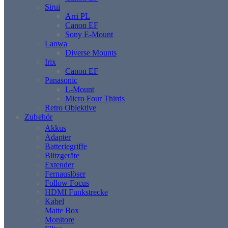
Sirui
Arri PL
Canon EF
Sony E-Mount
Laowa
Diverse Mounts
Irix
Canon EF
Panasonic
L-Mount
Micro Four Thirds
Retro Objektive
Zubehör
Akkus
Adapter
Batteriegriffe
Blitzgeräte
Extender
Fernauslöser
Follow Focus
HDMI Funkstrecke
Kabel
Matte Box
Monitore