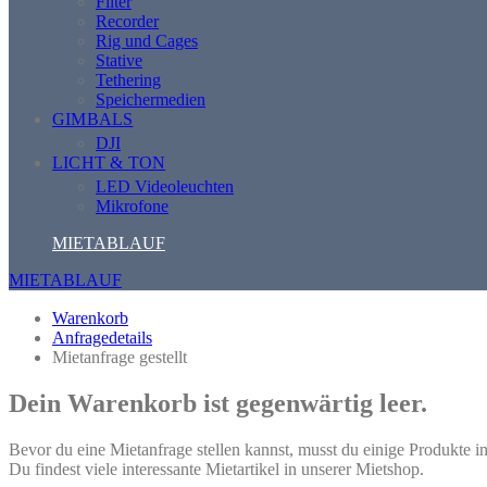
Filter
Recorder
Rig und Cages
Stative
Tethering
Speichermedien
GIMBALS
DJI
LICHT & TON
LED Videoleuchten
Mikrofone
MIETABLAUF
MIETABLAUF
Warenkorb
Anfragedetails
Mietanfrage gestellt
Dein Warenkorb ist gegenwärtig leer.
Bevor du eine Mietanfrage stellen kannst, musst du einige Produkte 
Du findest viele interessante Mietartikel in unserer Mietshop.