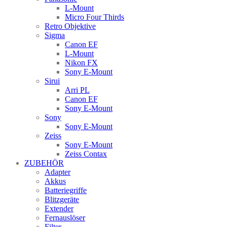
L-Mount
Micro Four Thirds
Retro Objektive
Sigma
Canon EF
L-Mount
Nikon FX
Sony E-Mount
Sirui
Arri PL
Canon EF
Sony E-Mount
Sony
Sony E-Mount
Zeiss
Sony E-Mount
Zeiss Contax
ZUBEHÖR
Adapter
Akkus
Batteriegriffe
Blitzgeräte
Extender
Fernauslöser
Filter