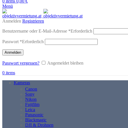
0
items
0,00
€
Menü
Anmelden
Registrieren
Benutzername oder E-Mail-Adresse
*
Erforderlich
Passwort
*
Erforderlich
Anmelden
Passwort vergessen?
Angemeldet bleiben
0
items
Kameras
Canon
Sony
Nikon
Fujifilm
Leica
Panasonic
Blackmagic
DJI & Drohnen