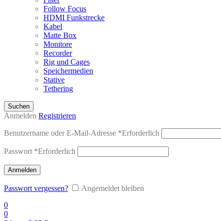
Follow Focus
HDMI Funkstrecke
Kabel
Matte Box
Monitore
Recorder
Rig und Cages
Speichermedien
Stative
Tethering
Suchen
Anmelden
Registrieren
Benutzername oder E-Mail-Adresse
*
Erforderlich
Passwort
*
Erforderlich
Anmelden
Passwort vergessen?
Angemeldet bleiben
0
0