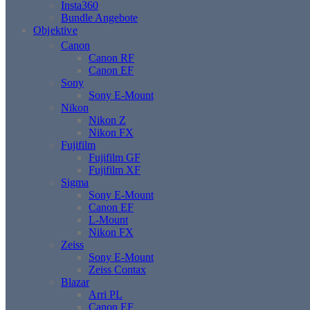
Insta360
Bundle Angebote
Objektive
Canon
Canon RF
Canon EF
Sony
Sony E-Mount
Nikon
Nikon Z
Nikon FX
Fujifilm
Fujifilm GF
Fujifilm XF
Sigma
Sony E-Mount
Canon EF
L-Mount
Nikon FX
Zeiss
Sony E-Mount
Zeiss Contax
Blazar
Arri PL
Canon EF