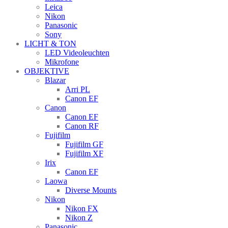
Leica
Nikon
Panasonic
Sony
LICHT & TON
LED Videoleuchten
Mikrofone
OBJEKTIVE
Blazar
Arri PL
Canon EF
Canon
Canon EF
Canon RF
Fujifilm
Fujifilm GF
Fujifilm XF
Irix
Canon EF
Laowa
Diverse Mounts
Nikon
Nikon FX
Nikon Z
Panasonic