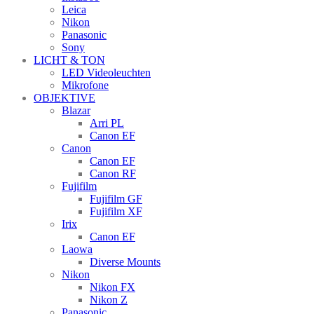
Leica
Nikon
Panasonic
Sony
LICHT & TON
LED Videoleuchten
Mikrofone
OBJEKTIVE
Blazar
Arri PL
Canon EF
Canon
Canon EF
Canon RF
Fujifilm
Fujifilm GF
Fujifilm XF
Irix
Canon EF
Laowa
Diverse Mounts
Nikon
Nikon FX
Nikon Z
Panasonic