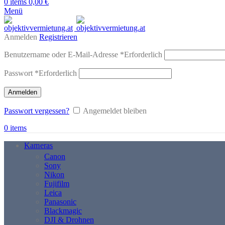
0
items
0,00
€
Menü
Anmelden
Registrieren
Benutzername oder E-Mail-Adresse
*
Erforderlich
Passwort
*
Erforderlich
Anmelden
Passwort vergessen?
Angemeldet bleiben
0
items
Kameras
Canon
Sony
Nikon
Fujifilm
Leica
Panasonic
Blackmagic
DJI & Drohnen