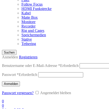
Follow Focus
HDMI Funkstrecke
Kabel
Matte Box
Monitore
Recorder
Rig und Cages
Speichermedien
Stative
Tethering
Suchen
Anmelden
Registrieren
Benutzername oder E-Mail-Adresse
*
Erforderlich
Passwort
*
Erforderlich
Anmelden
Passwort vergessen?
Angemeldet bleiben
0
0