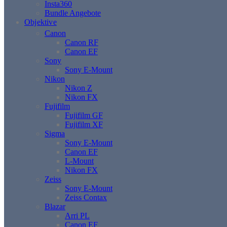
Insta360
Bundle Angebote
Objektive
Canon
Canon RF
Canon EF
Sony
Sony E-Mount
Nikon
Nikon Z
Nikon FX
Fujifilm
Fujifilm GF
Fujifilm XF
Sigma
Sony E-Mount
Canon EF
L-Mount
Nikon FX
Zeiss
Sony E-Mount
Zeiss Contax
Blazar
Arri PL
Canon EF