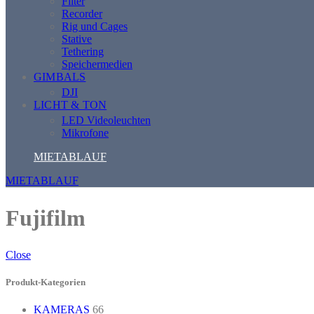
Filter
Recorder
Rig und Cages
Stative
Tethering
Speichermedien
GIMBALS
DJI
LICHT & TON
LED Videoleuchten
Mikrofone
MIETABLAUF
MIETABLAUF
Fujifilm
Close
Produkt-Kategorien
KAMERAS
66