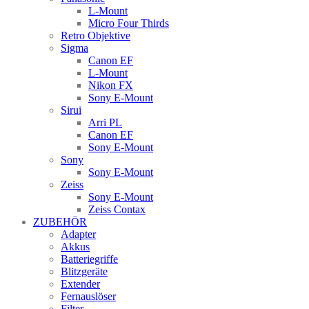
L-Mount
Micro Four Thirds
Retro Objektive
Sigma
Canon EF
L-Mount
Nikon FX
Sony E-Mount
Sirui
Arri PL
Canon EF
Sony E-Mount
Sony
Sony E-Mount
Zeiss
Sony E-Mount
Zeiss Contax
ZUBEHÖR
Adapter
Akkus
Batteriegriffe
Blitzgeräte
Extender
Fernauslöser
Filter