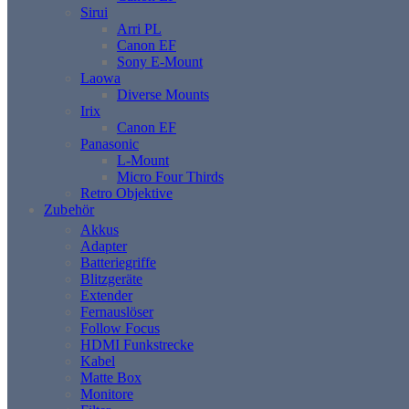
Sirui
Arri PL
Canon EF
Sony E-Mount
Laowa
Diverse Mounts
Irix
Canon EF
Panasonic
L-Mount
Micro Four Thirds
Retro Objektive
Zubehör
Akkus
Adapter
Batteriegriffe
Blitzgeräte
Extender
Fernauslöser
Follow Focus
HDMI Funkstrecke
Kabel
Matte Box
Monitore