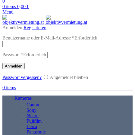
0
0
items
0,00
€
Menü
Anmelden
Registrieren
Benutzername oder E-Mail-Adresse
*
Erforderlich
Passwort
*
Erforderlich
Anmelden
Passwort vergessen?
Angemeldet bleiben
0
items
Kameras
Canon
Sony
Nikon
Fujifilm
Leica
Panasonic