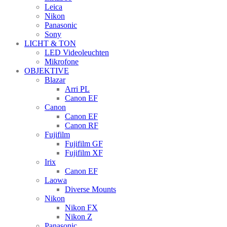
Leica
Nikon
Panasonic
Sony
LICHT & TON
LED Videoleuchten
Mikrofone
OBJEKTIVE
Blazar
Arri PL
Canon EF
Canon
Canon EF
Canon RF
Fujifilm
Fujifilm GF
Fujifilm XF
Irix
Canon EF
Laowa
Diverse Mounts
Nikon
Nikon FX
Nikon Z
Panasonic