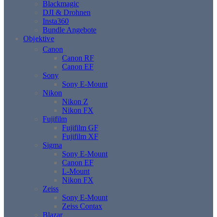
Blackmagic
DJI & Drohnen
Insta360
Bundle Angebote
Objektive
Canon
Canon RF
Canon EF
Sony
Sony E-Mount
Nikon
Nikon Z
Nikon FX
Fujifilm
Fujifilm GF
Fujifilm XF
Sigma
Sony E-Mount
Canon EF
L-Mount
Nikon FX
Zeiss
Sony E-Mount
Zeiss Contax
Blazar