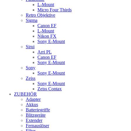
L-Mount
Micro Four Thirds
Retro Objektive
Sigma
Canon EF
L-Mount
Nikon FX
Sony E-Mount
Sirui
Arri PL
Canon EF
Sony E-Mount
Sony
Sony E-Mount
Zeiss
Sony E-Mount
Zeiss Contax
ZUBEHÖR
Adapter
Akkus
Batteriegriffe
Blitzgeräte
Extender
Fernauslöser
Filter