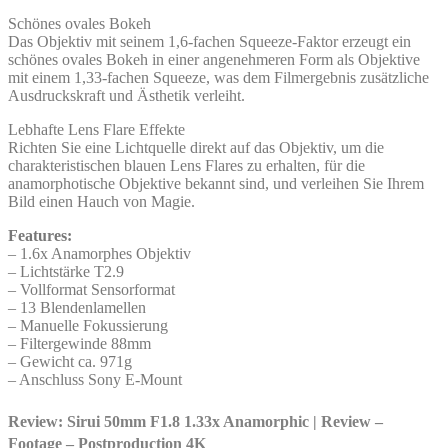
Schönes ovales Bokeh
Das Objektiv mit seinem 1,6-fachen Squeeze-Faktor erzeugt ein
schönes ovales Bokeh in einer angenehmeren Form als Objektive
mit einem 1,33-fachen Squeeze, was dem Filmergebnis zusätzliche
Ausdruckskraft und Ästhetik verleiht.
Lebhafte Lens Flare Effekte
Richten Sie eine Lichtquelle direkt auf das Objektiv, um die
charakteristischen blauen Lens Flares zu erhalten, für die
anamorphotische Objektive bekannt sind, und verleihen Sie Ihrem
Bild einen Hauch von Magie.
Features:
– 1.6x Anamorphes Objektiv
– Lichtstärke T2.9
– Vollformat Sensorformat
– 13 Blendenlamellen
– Manuelle Fokussierung
– Filtergewinde 88mm
– Gewicht ca. 971g
– Anschluss Sony E-Mount
Review: Sirui 50mm F1.8 1.33x Anamorphic | Review –
Footage – Postproduction 4K