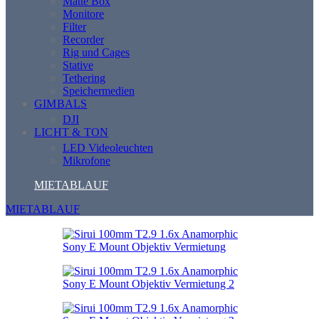
Matte Box
Monitore
Filter
Recorder
Rig und Cages
Stative
Tethering
Speichermedien
GIMBALS
DJI
LICHT & TON
LED Videoleuchten
Mikrofone
MIETABLAUF
MIETABLAUF