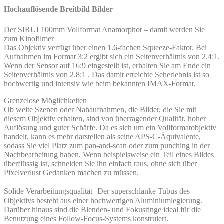
Hochauflösende Breitbild Bilder
Der SIRUI 100mm Vollformat Anamorphot – damit werden Sie
zum Kinofilmer
Das Objektiv verfügt über einen 1.6-fachen Squeeze-Faktor. Bei
Aufnahmen im Format 3:2 ergibt sich ein Seitenverhältnis von 2.4:1.
Wenn der Sensor auf 16:9 eingestellt ist, erhalten Sie am Ende ein
Seitenverhältnis von 2.8:1 . Das damit erreichte Seherlebnis ist so
hochwertig und intensiv wie beim bekannten IMAX-Format.
Grenzelose Möglichkeiten
Ob weite Szenen oder Nahaufnahmen, die Bilder, die Sie mit
diesem Objektiv erhalten, sind von überragender Qualität, hoher
Auflösung und guter Schärfe. Da es sich um ein Vollformatobjektiv
handelt, kann es mehr darstellen als seine APS-C-Äquivalente,
sodass Sie viel Platz zum pan-and-scan oder zum punching in der
Nachbearbeitung haben. Wenn beispielsweise ein Teil eines Bildes
überflüssig ist, schneiden Sie ihn einfach raus, ohne sich über
Pixelverlust Gedanken machen zu müssen.
Solide Verarbeitungsqualität Der superschlanke Tubus des
Objektivs besteht aus einer hochwertigen Aluminiumlegierung.
Darüber hinaus sind die Blenden- und Fokusringe ideal für die
Benutzung eines Follow-Focus-Systems konstruiert.