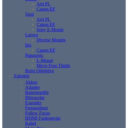
Arri PL
Canon EF
Sirui
Arri PL
Canon EF
Sony E-Mount
Laowa
Diverse Mounts
Irix
Canon EF
Panasonic
L-Mount
Micro Four Thirds
Retro Objektive
Zubehör
Akkus
Adapter
Batteriegriffe
Blitzgeräte
Extender
Fernauslöser
Follow Focus
HDMI Funkstrecke
Kabel