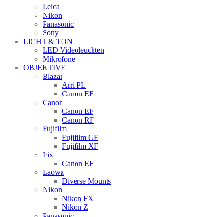
Leica
Nikon
Panasonic
Sony
LICHT & TON
LED Videoleuchten
Mikrofone
OBJEKTIVE
Blazar
Arri PL
Canon EF
Canon
Canon EF
Canon RF
Fujifilm
Fujifilm GF
Fujifilm XF
Irix
Canon EF
Laowa
Diverse Mounts
Nikon
Nikon FX
Nikon Z
Panasonic