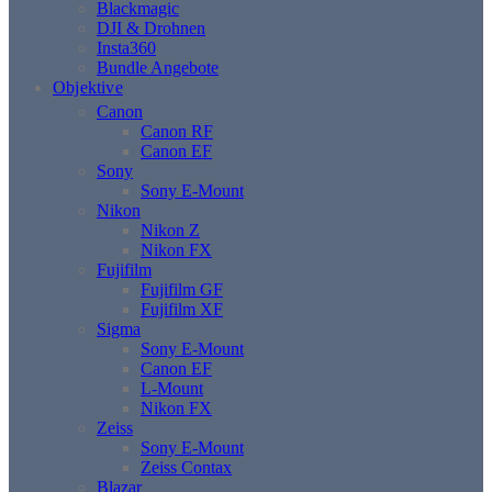
Blackmagic
DJI & Drohnen
Insta360
Bundle Angebote
Objektive
Canon
Canon RF
Canon EF
Sony
Sony E-Mount
Nikon
Nikon Z
Nikon FX
Fujifilm
Fujifilm GF
Fujifilm XF
Sigma
Sony E-Mount
Canon EF
L-Mount
Nikon FX
Zeiss
Sony E-Mount
Zeiss Contax
Blazar