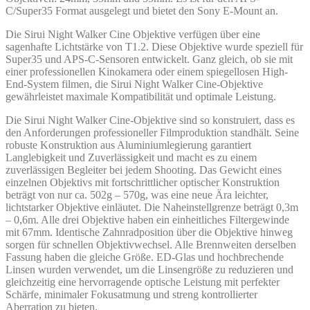
C/Super35 Format ausgelegt und bietet den Sony E-Mount an.
Die Sirui Night Walker Cine Objektive verfügen über eine
sagenhafte Lichtstärke von T1.2. Diese Objektive wurde speziell für
Super35 und APS-C-Sensoren entwickelt. Ganz gleich, ob sie mit
einer professionellen Kinokamera oder einem spiegellosen High-
End-System filmen, die Sirui Night Walker Cine-Objektive
gewährleistet maximale Kompatibilität und optimale Leistung.
Die Sirui Night Walker Cine-Objektive sind so konstruiert, dass es
den Anforderungen professioneller Filmproduktion standhält. Seine
robuste Konstruktion aus Aluminiumlegierung garantiert
Langlebigkeit und Zuverlässigkeit und macht es zu einem
zuverlässigen Begleiter bei jedem Shooting. Das Gewicht eines
einzelnen Objektivs mit fortschrittlicher optischer Konstruktion
beträgt von nur ca. 502g – 570g, was eine neue Ära leichter,
lichtstarker Objektive einläutet. Die Naheinstellgrenze beträgt 0,3m
– 0,6m. Alle drei Objektive haben ein einheitliches Filtergewinde
mit 67mm. Identische Zahnradposition über die Objektive hinweg
sorgen für schnellen Objektivwechsel. Alle Brennweiten derselben
Fassung haben die gleiche Größe. ED-Glas und hochbrechende
Linsen wurden verwendet, um die Linsengröße zu reduzieren und
gleichzeitig eine hervorragende optische Leistung mit perfekter
Schärfe, minimaler Fokusatmung und streng kontrollierter
Aberration zu bieten.