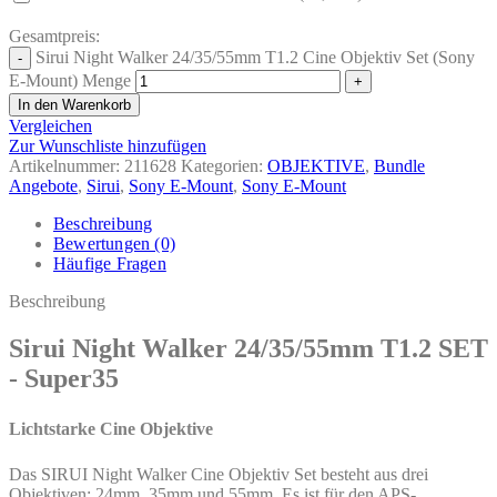
Gesamtpreis:
Sirui Night Walker 24/35/55mm T1.2 Cine Objektiv Set (Sony
E-Mount) Menge
In den Warenkorb
Vergleichen
Zur Wunschliste hinzufügen
Artikelnummer:
211628
Kategorien:
OBJEKTIVE
,
Bundle
Angebote
,
Sirui
,
Sony E-Mount
,
Sony E-Mount
Beschreibung
Bewertungen (0)
Häufige Fragen
Beschreibung
Sirui Night Walker 24/35/55mm T1.2 SET
- Super35
Lichtstarke Cine Objektive
Das SIRUI Night Walker Cine Objektiv Set besteht aus drei
Objektiven: 24mm, 35mm und 55mm. Es ist für den APS-