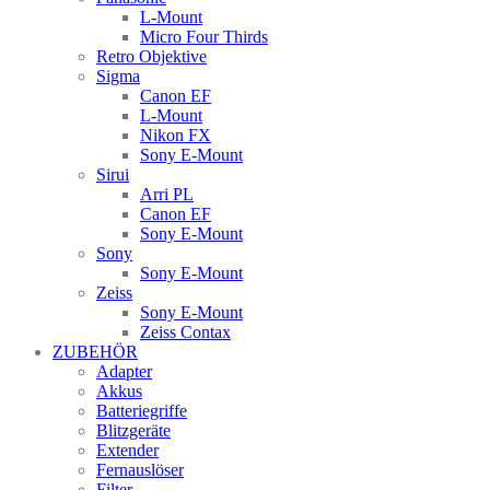
L-Mount
Micro Four Thirds
Retro Objektive
Sigma
Canon EF
L-Mount
Nikon FX
Sony E-Mount
Sirui
Arri PL
Canon EF
Sony E-Mount
Sony
Sony E-Mount
Zeiss
Sony E-Mount
Zeiss Contax
ZUBEHÖR
Adapter
Akkus
Batteriegriffe
Blitzgeräte
Extender
Fernauslöser
Filter