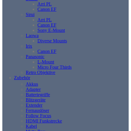
Arri PL
Canon EF
Sirui
Arri PL
Canon EF
Sony E-Mount
Laowa
Diverse Mounts
Irix
Canon EF
Panasonic
L-Mount
Micro Four Thirds
Retro Objektive
Zubehör
Akkus
Adapter
Batteriegriffe
Blitzgeräte
Extender
Fernauslöser
Follow Focus
HDMI Funkstrecke
Kabel