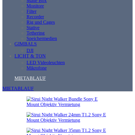
Matte Box
Monitore
Filter
Recorder
Rig und Cages
Stative
Tethering
Speichermedien
GIMBALS
DJI
LICHT & TON
LED Videoleuchten
Mikrofone
MIETABLAUF
MIETABLAUF