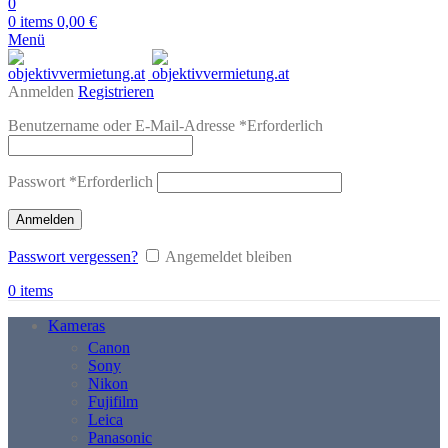
0
0
items
0,00
€
Menü
Anmelden
Registrieren
Benutzername oder E-Mail-Adresse
*
Erforderlich
Passwort
*
Erforderlich
Anmelden
Passwort vergessen?
Angemeldet bleiben
0
items
Kameras
Canon
Sony
Nikon
Fujifilm
Leica
Panasonic