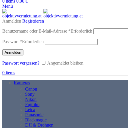
0
items
0,00
€
Menü
Anmelden
Registrieren
Benutzername oder E-Mail-Adresse
*
Erforderlich
Passwort
*
Erforderlich
Anmelden
Passwort vergessen?
Angemeldet bleiben
0
items
Kameras
Canon
Sony
Nikon
Fujifilm
Leica
Panasonic
Blackmagic
DJI & Drohnen