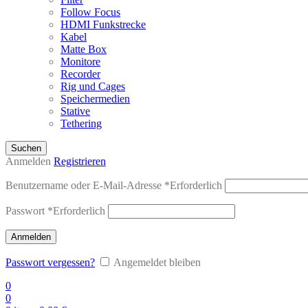
Follow Focus
HDMI Funkstrecke
Kabel
Matte Box
Monitore
Recorder
Rig und Cages
Speichermedien
Stative
Tethering
Suchen
Anmelden
Registrieren
Benutzername oder E-Mail-Adresse
*
Erforderlich
Passwort
*
Erforderlich
Anmelden
Passwort vergessen?
Angemeldet bleiben
0
0