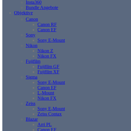
Insta360
Bundle Angebote
Objektive
Canon
Canon RF
Canon EF
Sony
Sony E-Mount
Nikon
Nikon Z
Nikon FX
Fujifilm
Fujifilm GF
Fujifilm XF
Sigma
Sony E-Mount
Canon EF
L-Mount
Nikon FX
Zeiss
Sony E-Mount
Zeiss Contax
Blazar
Arri PL
Canon EF