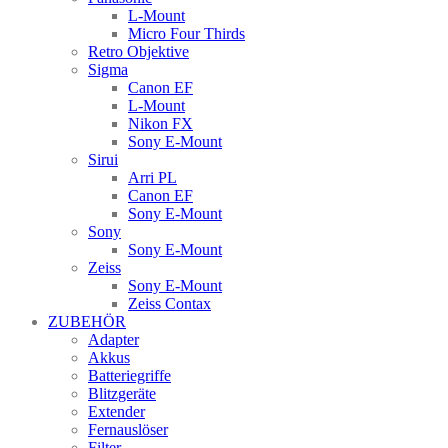
L-Mount
Micro Four Thirds
Retro Objektive
Sigma
Canon EF
L-Mount
Nikon FX
Sony E-Mount
Sirui
Arri PL
Canon EF
Sony E-Mount
Sony
Sony E-Mount
Zeiss
Sony E-Mount
Zeiss Contax
ZUBEHÖR
Adapter
Akkus
Batteriegriffe
Blitzgeräte
Extender
Fernauslöser
Filter