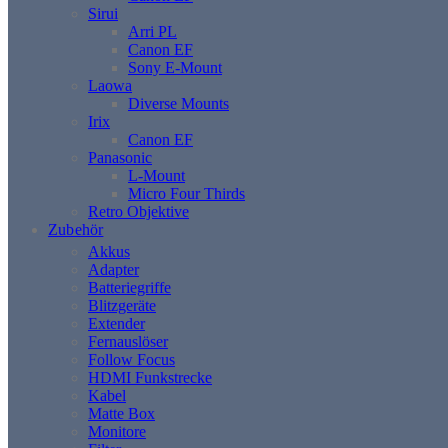
Sirui
Arri PL
Canon EF
Sony E-Mount
Laowa
Diverse Mounts
Irix
Canon EF
Panasonic
L-Mount
Micro Four Thirds
Retro Objektive
Zubehör
Akkus
Adapter
Batteriegriffe
Blitzgeräte
Extender
Fernauslöser
Follow Focus
HDMI Funkstrecke
Kabel
Matte Box
Monitore