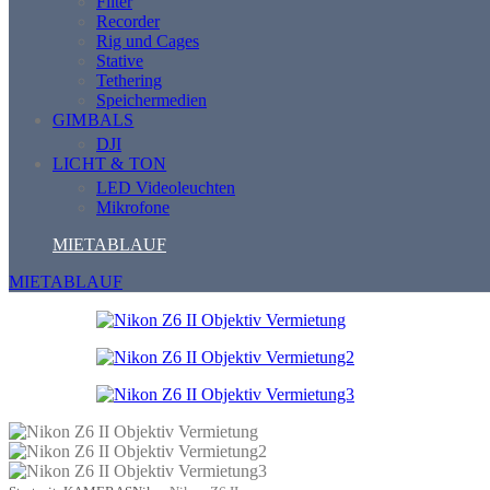
Filter
Recorder
Rig und Cages
Stative
Tethering
Speichermedien
GIMBALS
DJI
LICHT & TON
LED Videoleuchten
Mikrofone
MIETABLAUF
MIETABLAUF