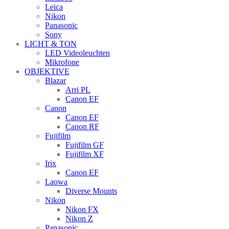
Leica
Nikon
Panasonic
Sony
LICHT & TON
LED Videoleuchten
Mikrofone
OBJEKTIVE
Blazar
Arri PL
Canon EF
Canon
Canon EF
Canon RF
Fujifilm
Fujifilm GF
Fujifilm XF
Irix
Canon EF
Laowa
Diverse Mounts
Nikon
Nikon FX
Nikon Z
Panasonic