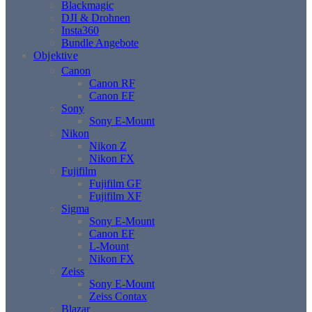
Blackmagic
DJI & Drohnen
Insta360
Bundle Angebote
Objektive
Canon
Canon RF
Canon EF
Sony
Sony E-Mount
Nikon
Nikon Z
Nikon FX
Fujifilm
Fujifilm GF
Fujifilm XF
Sigma
Sony E-Mount
Canon EF
L-Mount
Nikon FX
Zeiss
Sony E-Mount
Zeiss Contax
Blazar