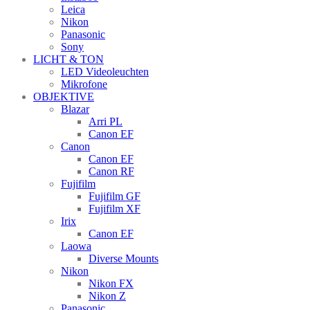
Leica
Nikon
Panasonic
Sony
LICHT & TON
LED Videoleuchten
Mikrofone
OBJEKTIVE
Blazar
Arri PL
Canon EF
Canon
Canon EF
Canon RF
Fujifilm
Fujifilm GF
Fujifilm XF
Irix
Canon EF
Laowa
Diverse Mounts
Nikon
Nikon FX
Nikon Z
Panasonic