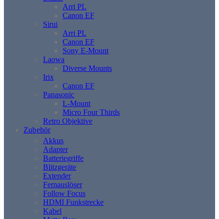
Arri PL
Canon EF
Sirui
Arri PL
Canon EF
Sony E-Mount
Laowa
Diverse Mounts
Irix
Canon EF
Panasonic
L-Mount
Micro Four Thirds
Retro Objektive
Zubehör
Akkus
Adapter
Batteriegriffe
Blitzgeräte
Extender
Fernauslöser
Follow Focus
HDMI Funkstrecke
Kabel