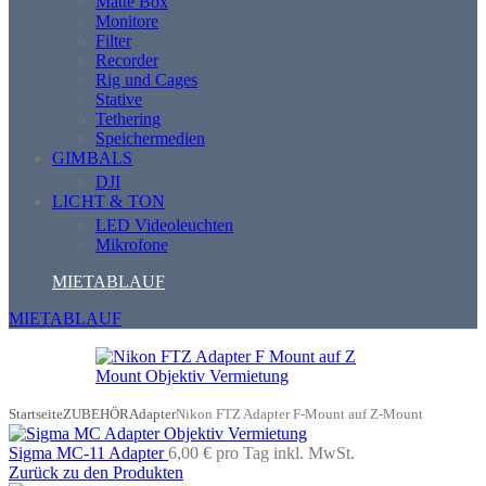
Matte Box
Monitore
Filter
Recorder
Rig und Cages
Stative
Tethering
Speichermedien
GIMBALS
DJI
LICHT & TON
LED Videoleuchten
Mikrofone
MIETABLAUF
MIETABLAUF
Startseite
ZUBEHÖR
Adapter
Nikon FTZ Adapter F-Mount auf Z-Mount
Sigma MC-11 Adapter
6,00 €
pro Tag
inkl. MwSt.
Zurück zu den Produkten