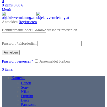
0
0
items
0,00
€
Menü
Anmelden
Registrieren
Benutzername oder E-Mail-Adresse
*
Erforderlich
Passwort
*
Erforderlich
Anmelden
Passwort vergessen?
Angemeldet bleiben
0
items
Kameras
Canon
Sony
Nikon
Fujifilm
Leica
Panasonic