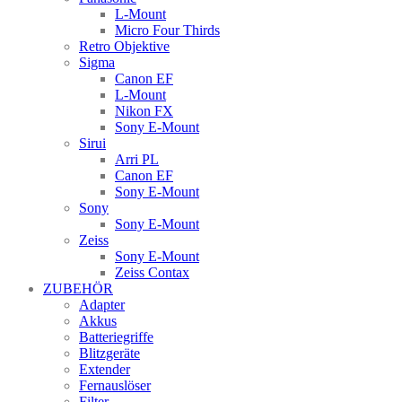
L-Mount
Micro Four Thirds
Retro Objektive
Sigma
Canon EF
L-Mount
Nikon FX
Sony E-Mount
Sirui
Arri PL
Canon EF
Sony E-Mount
Sony
Sony E-Mount
Zeiss
Sony E-Mount
Zeiss Contax
ZUBEHÖR
Adapter
Akkus
Batteriegriffe
Blitzgeräte
Extender
Fernauslöser
Filter