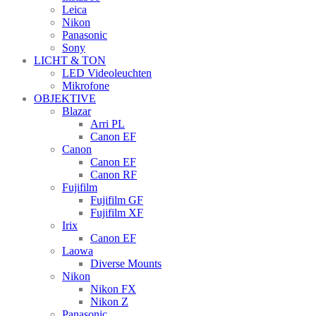
Leica
Nikon
Panasonic
Sony
LICHT & TON
LED Videoleuchten
Mikrofone
OBJEKTIVE
Blazar
Arri PL
Canon EF
Canon
Canon EF
Canon RF
Fujifilm
Fujifilm GF
Fujifilm XF
Irix
Canon EF
Laowa
Diverse Mounts
Nikon
Nikon FX
Nikon Z
Panasonic