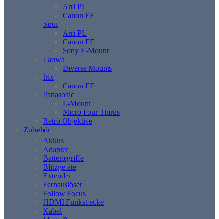
Arri PL
Canon EF
Sirui
Arri PL
Canon EF
Sony E-Mount
Laowa
Diverse Mounts
Irix
Canon EF
Panasonic
L-Mount
Micro Four Thirds
Retro Objektive
Zubehör
Akkus
Adapter
Batteriegriffe
Blitzgeräte
Extender
Fernauslöser
Follow Focus
HDMI Funkstrecke
Kabel