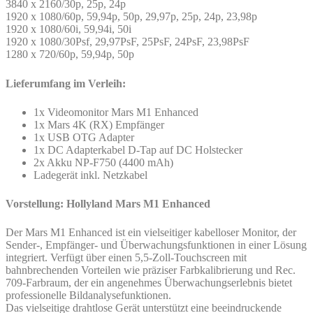
3840 x 2160/30p, 25p, 24p
1920 x 1080/60p, 59,94p, 50p, 29,97p, 25p, 24p, 23,98p
1920 x 1080/60i, 59,94i, 50i
1920 x 1080/30Psf, 29,97PsF, 25PsF, 24PsF, 23,98PsF
1280 x 720/60p, 59,94p, 50p
Lieferumfang im Verleih:
1x Videomonitor Mars M1 Enhanced
1x Mars 4K (RX) Empfänger
1x USB OTG Adapter
1x DC Adapterkabel D-Tap auf DC Holstecker
2x Akku NP-F750 (4400 mAh)
Ladegerät inkl. Netzkabel
Vorstellung: Hollyland Mars M1 Enhanced
Der Mars M1 Enhanced ist ein vielseitiger kabelloser Monitor, der
Sender-, Empfänger- und Überwachungsfunktionen in einer Lösung
integriert. Verfügt über einen 5,5-Zoll-Touchscreen mit
bahnbrechenden Vorteilen wie präziser Farbkalibrierung und Rec.
709-Farbraum, der ein angenehmes Überwachungserlebnis bietet
professionelle Bildanalysefunktionen.
Das vielseitige drahtlose Gerät unterstützt eine beeindruckende