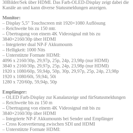
30Bilder/Sek über HDMI. Das Farb-OLED-Display zeigt dabei die
Kanäle an und kann diverse Statusmeldungen anzeigen.
Monitor:
– Display 5,5″ Touchscreen mit 1920×1080 Auflösung
– Reichweite bis zu 150 mtr.
– Übertragung von einem 4K Videosignal mit bis zu
3840×2160/30p über HDMI
– Integrierter dual NP-F Akkumounts
– Helligkeit: 1000 Nits
– Unterstützte Formate HDMI:
4096 x 2160/30p, 29,97p, 25p, 24p, 23,98p (nur HDMI)
3840 x 2160/30p, 29,97p, 25p, 24p, 23,98p (nur HDMI)
1920 x 1080/60p, 59,94p, 50p, 30p, 29,97p, 25p, 24p, 23,98p
1920 x 1080/60i, 59,94i, 50i
1280 x 720/60p, 59,94p, 50p
Empfänger:
– OLED Farb-Display zur Kanalanzeige und fürStatusmeldungen
– Reichweite bis zu 150 m
– Übertragung von einem 4K Videosignal mit bis zu
3840×2160/30p über HDMI
– Integrierte NP-F Akkumounts bei Sender und Empfänger
– Cross Konvertierung zwischen SDI und HDMI
– Unterstützte Formate HDMI: