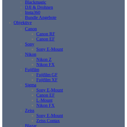
Blackmagic
DJI & Drohnen
Insta360
Bundle Angebote
Objektive
Canon
Canon RF
Canon EF
Sony
Sony E-Mount
Nikon
Nikon Z
Nikon FX
Fujifilm
Fujifilm GF
Fujifilm XF
Sigma
Sony E-Mount
Canon EF
L-Mount
Nikon FX
Zeiss
Sony E-Mount
Zeiss Contax
Blazar