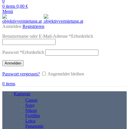
0
0
items
0,00
€
Menü
Anmelden
Registrieren
Benutzername oder E-Mail-Adresse
*
Erforderlich
Passwort
*
Erforderlich
Anmelden
Passwort vergessen?
Angemeldet bleiben
0
items
Kameras
Canon
Sony
Nikon
Fujifilm
Leica
Panasonic