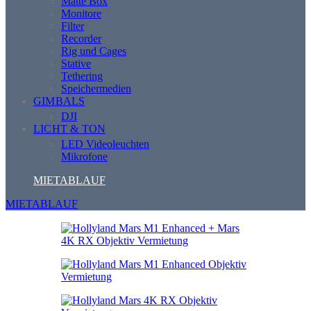
Matte Box
Monitore
Filter
Recorder
Rig und Cages
Stative
Tethering
Speichermedien
GIMBALS
DJI
LICHT & TON
LED Videoleuchten
Mikrofone
MIETABLAUF
MIETABLAUF