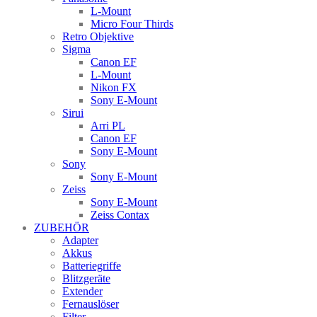
L-Mount
Micro Four Thirds
Retro Objektive
Sigma
Canon EF
L-Mount
Nikon FX
Sony E-Mount
Sirui
Arri PL
Canon EF
Sony E-Mount
Sony
Sony E-Mount
Zeiss
Sony E-Mount
Zeiss Contax
ZUBEHÖR
Adapter
Akkus
Batteriegriffe
Blitzgeräte
Extender
Fernauslöser
Filter