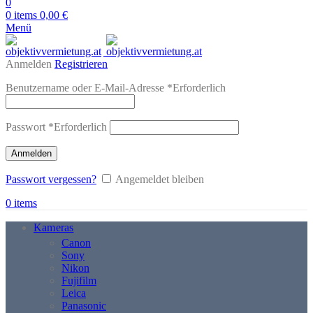
0
0
items
0,00
€
Menü
Anmelden
Registrieren
Benutzername oder E-Mail-Adresse
*
Erforderlich
Passwort
*
Erforderlich
Anmelden
Passwort vergessen?
Angemeldet bleiben
0
items
Kameras
Canon
Sony
Nikon
Fujifilm
Leica
Panasonic