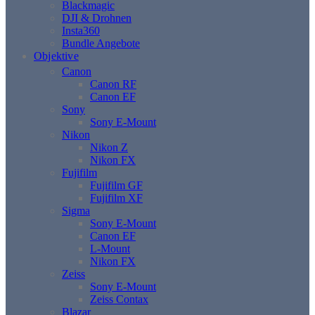
Blackmagic
DJI & Drohnen
Insta360
Bundle Angebote
Objektive
Canon
Canon RF
Canon EF
Sony
Sony E-Mount
Nikon
Nikon Z
Nikon FX
Fujifilm
Fujifilm GF
Fujifilm XF
Sigma
Sony E-Mount
Canon EF
L-Mount
Nikon FX
Zeiss
Sony E-Mount
Zeiss Contax
Blazar