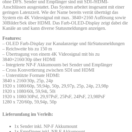
ohne DFS. Sender und Empfänger sind mit SDI-/HDMI-
Anschlüssen ausgestattet. Das System arbeitet insgesamt mit einer
geringen Latenzzeit. Wie der Name bereits verrät überträgt das
System ein 4K Videosignal mit max. 3840×2160 Auflösung sowie
30Bilder/Sek über HDMI. Das Farb-OLED-Display zeigt dabei die
Kanäle an und kann diverse Statusmeldungen anzeigen.
Features:
– OLED Farb-Display zur Kanalanzeige und fürStatusmeldungen
– Reichweite bis zu 150 m
– Übertragung von einem 4K Videosignal mit bis zu
3840×2160/30p über HDMI
– Integrierte NP-F Akkumounts bei Sender und Empfänger
– Cross Konvertierung zwischen SDI und HDMI
– Unterstützte Formate HDMI:
3840 x 2160/30p, 25p, 24p
1920 x 1080/60p, 59,94p, 50p, 29,97p, 25p, 24p, 23,98p
1920 x 1080/60i, 59,94i, 50i
1920 x 1080/30Psf, 29,97PsF, 25PsF, 24PsF, 23,98PsF
1280 x 720/60p, 59,94p, 50p
Lieferumfang im Verleih:
1x Sender inkl. NP-F Akkumount
1x Empfänger inkl. NP-F Akkumount