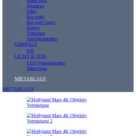
Matte Box
Monitore
Filter
Recorder
Rig und Cages
Stative
Tethering
Speichermedien
GIMBALS
DJI
LICHT & TON
LED Videoleuchten
Mikrofone
MIETABLAUF
MIETABLAUF