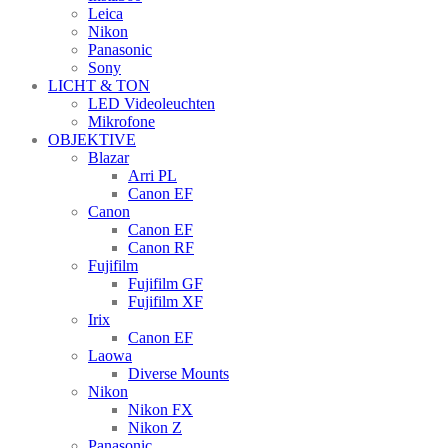
Leica
Nikon
Panasonic
Sony
LICHT & TON
LED Videoleuchten
Mikrofone
OBJEKTIVE
Blazar
Arri PL
Canon EF
Canon
Canon EF
Canon RF
Fujifilm
Fujifilm GF
Fujifilm XF
Irix
Canon EF
Laowa
Diverse Mounts
Nikon
Nikon FX
Nikon Z
Panasonic