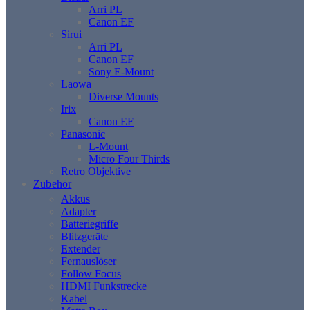
Arri PL
Canon EF
Sirui
Arri PL
Canon EF
Sony E-Mount
Laowa
Diverse Mounts
Irix
Canon EF
Panasonic
L-Mount
Micro Four Thirds
Retro Objektive
Zubehör
Akkus
Adapter
Batteriegriffe
Blitzgeräte
Extender
Fernauslöser
Follow Focus
HDMI Funkstrecke
Kabel