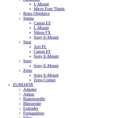
L-Mount
Micro Four Thirds
Retro Objektive
Sigma
Canon EF
L-Mount
Nikon FX
Sony E-Mount
Sirui
Arri PL
Canon EF
Sony E-Mount
Sony
Sony E-Mount
Zeiss
Sony E-Mount
Zeiss Contax
ZUBEHÖR
Adapter
Akkus
Batteriegriffe
Blitzgeräte
Extender
Fernauslöser
Filter