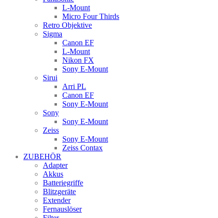
L-Mount
Micro Four Thirds
Retro Objektive
Sigma
Canon EF
L-Mount
Nikon FX
Sony E-Mount
Sirui
Arri PL
Canon EF
Sony E-Mount
Sony
Sony E-Mount
Zeiss
Sony E-Mount
Zeiss Contax
ZUBEHÖR
Adapter
Akkus
Batteriegriffe
Blitzgeräte
Extender
Fernauslöser
Filter