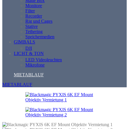
Matte Box
Monitore
Filter
Recorder
Rig und Cages
Stative
Tethering
Speichermedien
GIMBALS
DJI
LICHT & TON
LED Videoleuchten
Mikrofone
MIETABLAUF
MIETABLAUF