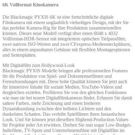
6K Vollformat Kinokamera
Die Blackmagic PYXIS 6K ist eine fortschrittliche digitale
Filmkamera mit einem unglaublich vielseitigen Design, mit der Sie
das perfekte Kamera-Rig für Ihre Produktion zusammenstellen
können. Dieses neue Modell verfügt über einen 6048 x 4032
Vollformat-HDR-Sensor mit integriertem optischen Tiefpassfilter,
zwei nativen ISO-Werten und zwei CFexpress-Mediensteckplätzen,
alles in einem anpassbaren Gehäuse mit flexiblen Montageoptionen
und Seitenplatten.
Mit Digitalfilm zum Hollywood-Look
Blackmagic PYXIS Modelle bringen alle professionellen Features
für die Produktion von Spiel- und Dokumentarfilmen und
Fernsehsendungen mit. Diese hohe Qualität können Sie jetzt auch
für immersive Inhalte für soziale Medien, YouTube-Videos und
dergleichen erzielen. Profitieren Sie von den gleichen Funktionen
wie man sie bei teuren Digitalfilmkameras findet. Erfassen Sie damit
sattere Farben, mehr Zeichnung und einen breiteren
Dynamikumfang zwischen den hellsten Lichtern und den
dunkelsten Schatten. Das verleiht Spielfilmen ihren fantastischen
Look. Und Sie können jetzt dieselben Highend-Production-Values
für Projekte jeder Art erwirken. Drehen Sie nun sogar Low-Budget-
Indiefilme, TV-Spots und Unternehmensfilme mit Digitalfilm im