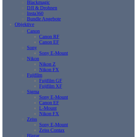
Blackmagic
DJI & Drohnen
Insta360
Bundle Angebote
Objektive
Canon
Canon RF
Canon EF
Sony
Sony E-Mount
Nikon
Nikon Z
Nikon FX
Fujifilm
Fujifilm GF
Fujifilm XF
Sigma
Sony E-Mount
Canon EF
L-Mount
Nikon FX
Zeiss
Sony E-Mount
Zeiss Contax
Blazar