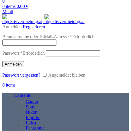
0
0
items
0,00
€
Menü
Anmelden
Registrieren
Benutzername oder E-Mail-Adresse
*
Erforderlich
Passwort
*
Erforderlich
Anmelden
Passwort vergessen?
Angemeldet bleiben
0
items
Kameras
Canon
Sony
Nikon
Fujifilm
Leica
Panasonic