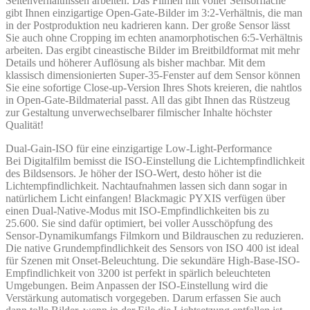
Seitenverhältnissen arbeiten. Das Filmen mit voller Sensorfläche
gibt Ihnen einzigartige Open-Gate-Bilder im 3:2-Verhältnis, die man
in der Postproduktion neu kadrieren kann. Der große Sensor lässt
Sie auch ohne Cropping im echten anamorphotischen 6:5-Verhältnis
arbeiten. Das ergibt cineastische Bilder im Breitbildformat mit mehr
Details und höherer Auflösung als bisher machbar. Mit dem
klassisch dimensionierten Super-35-Fenster auf dem Sensor können
Sie eine sofortige Close-up-Version Ihres Shots kreieren, die nahtlos
in Open-Gate-Bildmaterial passt. All das gibt Ihnen das Rüstzeug
zur Gestaltung unverwechselbarer filmischer Inhalte höchster
Qualität!
Dual-Gain-ISO für eine einzigartige Low-Light-Performance
Bei Digitalfilm bemisst die ISO-Einstellung die Lichtempfindlichkeit
des Bildsensors. Je höher der ISO-Wert, desto höher ist die
Lichtempfindlichkeit. Nachtaufnahmen lassen sich dann sogar in
natürlichem Licht einfangen! Blackmagic PYXIS verfügen über
einen Dual-Native-Modus mit ISO-Empfindlichkeiten bis zu
25.600. Sie sind dafür optimiert, bei voller Ausschöpfung des
Sensor-Dynamikumfangs Filmkorn und Bildrauschen zu reduzieren.
Die native Grundempfindlichkeit des Sensors von ISO 400 ist ideal
für Szenen mit Onset-Beleuchtung. Die sekundäre High-Base-ISO-
Empfindlichkeit von 3200 ist perfekt in spärlich beleuchteten
Umgebungen. Beim Anpassen der ISO-Einstellung wird die
Verstärkung automatisch vorgegeben. Darum erfassen Sie auch