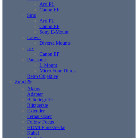
Arri PL
Canon EF
Sirui
Arri PL
Canon EF
Sony E-Mount
Laowa
Diverse Mounts
Irix
Canon EF
Panasonic
L-Mount
Micro Four Thirds
Retro Objektive
Zubehör
Akkus
Adapter
Batteriegriffe
Blitzgeräte
Extender
Fernauslöser
Follow Focus
HDMI Funkstrecke
Kabel