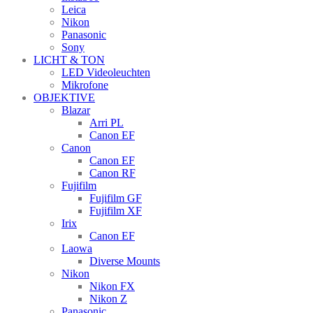
Leica
Nikon
Panasonic
Sony
LICHT & TON
LED Videoleuchten
Mikrofone
OBJEKTIVE
Blazar
Arri PL
Canon EF
Canon
Canon EF
Canon RF
Fujifilm
Fujifilm GF
Fujifilm XF
Irix
Canon EF
Laowa
Diverse Mounts
Nikon
Nikon FX
Nikon Z
Panasonic