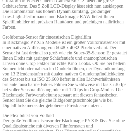
Großformat! Pocket Cinema Camera 6K G2 bietet die große
Gehäuseform. Das 5 Zoll LCD-Display lässt sich nun ausklappen.
Die Kombination aus hohem Dynamikumfang, großartiger
Low‑Light‑Performance und Blackmagic RAW liefert Ihnen
Spielfilmbilder mit präzisen Hauttönen und prächtigen natürlichen
Farben.
Großformat-Sensor für cineastischen Digitalfilm
In Blackmagic PYXIS Modelle ist ein großer Vollformatsensor mit
einer nativen Auflösung von 6048 x 4032 Pixeln verbaut. Der
Sensor ist fast dreimal so groß wie ein Super-35-Sensor. Er gestattet
Ihnen Drehs mit geringer Schärfentiefe und anamorphotischen
Linsen ohne Crop-Faktor für echte Kino-Looks. Ob Sie bei hellem
Sonnenlicht oder nahezu im Dunkeln filmen, der Dynamikumfang
von 13 Blendenstufen mit dualen nativen Grundempfindlichkeiten
des Sensors bis zu ISO 25.600 liefert in allen Lichtverhältnissen
brillante rauscharme Bilder. Filmen Sie wahlweise mit bis zu 36 fps
bei voller Sensorauflösung oder mit 120 fps im Crop-Modus. Die
Blackmagic Farbverarbeitung gepaart mit diesem fantastischen
Sensor lässt Sie die gleiche Bildgebungstechnologie wie bei
Digitalfilmkameras der gehobenen Preisklasse nutzen.
Die Flexibilität von Vollbild
Der große Vollformatsensor der Blackmagic PYXIS lässt Sie ohne
Qualitätsabstriche mit diversen Filmformaten und