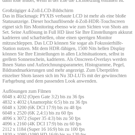
dann tolle Bilder, wenn in der Eile die Lichtsetzung entfallen ist.
Großzügiger 4-Zoll-LCD‑Bildschirm
Das in Blackmagic PYXIS verbaute LCD ist mehr als eine bloße
Statusanzeige. Dieser hochauflösende 4-Zoll-HDR-Touchscreen
eignet sich fürs Monitoring ebenso wie zum Sichten von Shots am
Set. Seine Auflösung in Full HD lässt Sie Ihre Einstellungen akkurat
kadrieren und scharfstellen, ohne einen sperrigen Monitor
mitzuschleppen. Das LCD können Sie sogar als Fokussierhilfe-
Station nutzen. Mit dem HDR-fähigen, 1500 Nits hellen Display
können Sie Ihre Einstellungen in allen Lichtsituationen, selbst in
grellem Sonnenschein, kadrieren. Als Onscreen-Overlays werden
Ihnen Status und Aufzeichnungsparameter, Histogramme, Pegel,
Bildrandmarkierungen und mehr angezeigt. Zum Überprüfen
einzelner Shots lassen sich im Nu 3D-LUTs mit der gewünschten
Farbgebung und dem passenden Look anwenden.
Auflösungen zum Filmen
6048 x 4032 (Open Gate 3:2) bis zu 36 fps
4832 x 4032 (Anamorphic 6:5) bis zu 36 fps
6048 x 3200 (6K DCI 17:9) bis zu 48 fps
6048 x 2520 (6K 2,4:1) bis zu 60 fps
4096 x 3072 (Super 35 4:3) bis zu 50 fps
4096 x 2160 (4K DCI 17:9) bis zu 60 fps
2112 x 1184 (Super 16 16:9) bis zu 100 fps
1920 x 1080 (1080 HD 16:9) bis zu 120 fps