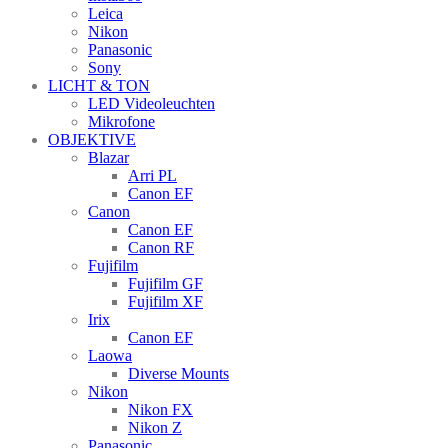
Leica
Nikon
Panasonic
Sony
LICHT & TON
LED Videoleuchten
Mikrofone
OBJEKTIVE
Blazar
Arri PL
Canon EF
Canon
Canon EF
Canon RF
Fujifilm
Fujifilm GF
Fujifilm XF
Irix
Canon EF
Laowa
Diverse Mounts
Nikon
Nikon FX
Nikon Z
Panasonic