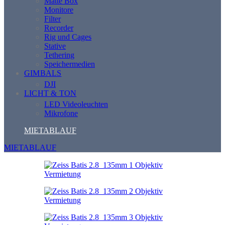
Matte Box
Monitore
Filter
Recorder
Rig und Cages
Stative
Tethering
Speichermedien
GIMBALS
DJI
LICHT & TON
LED Videoleuchten
Mikrofone
MIETABLAUF
MIETABLAUF