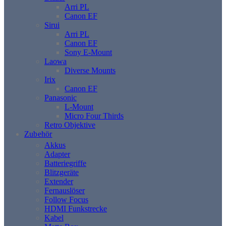
Arri PL
Canon EF
Sirui
Arri PL
Canon EF
Sony E-Mount
Laowa
Diverse Mounts
Irix
Canon EF
Panasonic
L-Mount
Micro Four Thirds
Retro Objektive
Zubehör
Akkus
Adapter
Batteriegriffe
Blitzgeräte
Extender
Fernauslöser
Follow Focus
HDMI Funkstrecke
Kabel