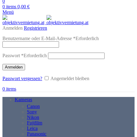
0
0
items
0,00
€
Menü
Anmelden
Registrieren
Benutzername oder E-Mail-Adresse
*
Erforderlich
Passwort
*
Erforderlich
Anmelden
Passwort vergessen?
Angemeldet bleiben
0
items
Kameras
Canon
Sony
Nikon
Fujifilm
Leica
Panasonic