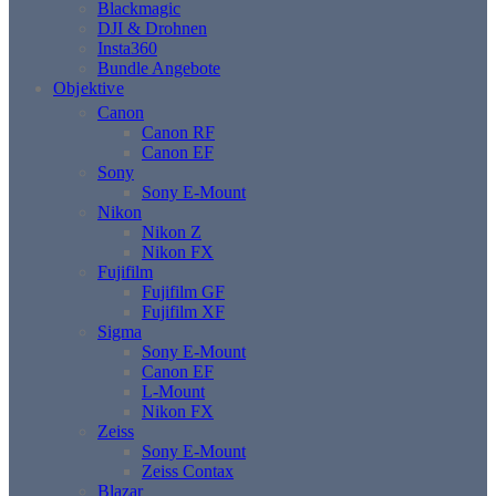
Blackmagic
DJI & Drohnen
Insta360
Bundle Angebote
Objektive
Canon
Canon RF
Canon EF
Sony
Sony E-Mount
Nikon
Nikon Z
Nikon FX
Fujifilm
Fujifilm GF
Fujifilm XF
Sigma
Sony E-Mount
Canon EF
L-Mount
Nikon FX
Zeiss
Sony E-Mount
Zeiss Contax
Blazar