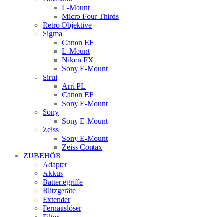
L-Mount
Micro Four Thirds
Retro Objektive
Sigma
Canon EF
L-Mount
Nikon FX
Sony E-Mount
Sirui
Arri PL
Canon EF
Sony E-Mount
Sony
Sony E-Mount
Zeiss
Sony E-Mount
Zeiss Contax
ZUBEHÖR
Adapter
Akkus
Batteriegriffe
Blitzgeräte
Extender
Fernauslöser
Filter