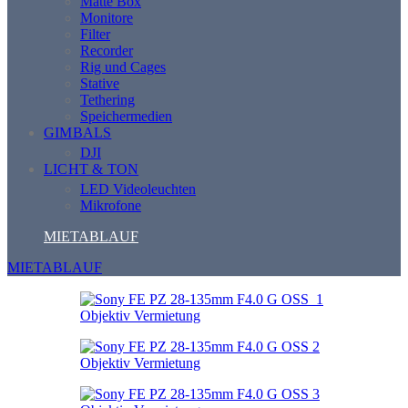
Matte Box
Monitore
Filter
Recorder
Rig und Cages
Stative
Tethering
Speichermedien
GIMBALS
DJI
LICHT & TON
LED Videoleuchten
Mikrofone
MIETABLAUF
MIETABLAUF