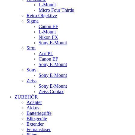
L-Mount
Micro Four Thirds
Retro Objektive
Sigma
Canon EF
L-Mount
Nikon FX
Sony E-Mount
Sirui
Arri PL
Canon EF
Sony E-Mount
Sony
Sony E-Mount
Zeiss
Sony E-Mount
Zeiss Contax
ZUBEHÖR
Adapter
Akkus
Batteriegriffe
Blitzgeräte
Extender
Fernauslöser
Filter