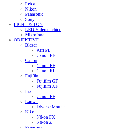
Leica
Nikon
Panasonic
Sony
LICHT & TON
LED Videoleuchten
Mikrofone
OBJEKTIVE
Blazar
Arri PL
Canon EF
Canon
Canon EF
Canon RF
Fujifilm
Fujifilm GF
Fujifilm XF
Irix
Canon EF
Laowa
Diverse Mounts
Nikon
Nikon FX
Nikon Z
Panasonic