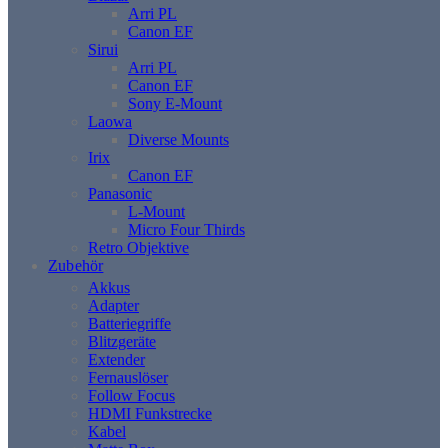
Arri PL
Canon EF
Sirui
Arri PL
Canon EF
Sony E-Mount
Laowa
Diverse Mounts
Irix
Canon EF
Panasonic
L-Mount
Micro Four Thirds
Retro Objektive
Zubehör
Akkus
Adapter
Batteriegriffe
Blitzgeräte
Extender
Fernauslöser
Follow Focus
HDMI Funkstrecke
Kabel