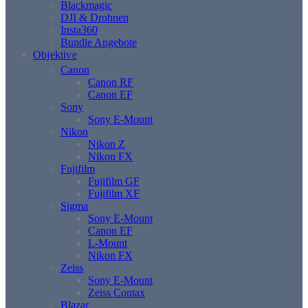
Blackmagic
DJI & Drohnen
Insta360
Bundle Angebote
Objektive
Canon
Canon RF
Canon EF
Sony
Sony E-Mount
Nikon
Nikon Z
Nikon FX
Fujifilm
Fujifilm GF
Fujifilm XF
Sigma
Sony E-Mount
Canon EF
L-Mount
Nikon FX
Zeiss
Sony E-Mount
Zeiss Contax
Blazar