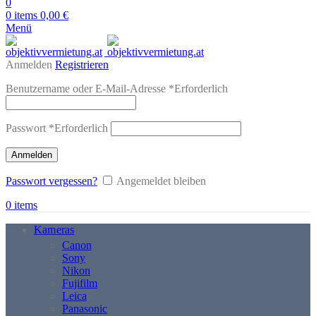
0
0
items
0,00
€
Menü
Anmelden
Registrieren
Benutzername oder E-Mail-Adresse
*
Erforderlich
Passwort
*
Erforderlich
Anmelden
Passwort vergessen?
Angemeldet bleiben
0
items
Kameras
Canon
Sony
Nikon
Fujifilm
Leica
Panasonic