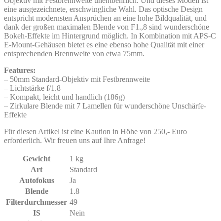
Objektiv mit Festbrennweite unentbehrlich. Und dieses Modell ist
eine ausgezeichnete, erschwingliche Wahl. Das optische Design
entspricht modernsten Ansprüchen an eine hohe Bildqualität, und
dank der großen maximalen Blende von F1.,8 sind wunderschöne
Bokeh-Effekte im Hintergrund möglich. In Kombination mit APS-C
E-Mount-Gehäusen bietet es eine ebenso hohe Qualität mit einer
entsprechenden Brennweite von etwa 75mm.
Features:
– 50mm Standard-Objektiv mit Festbrennweite
– Lichtstärke f/1.8
– Kompakt, leicht und handlich (186g)
– Zirkulare Blende mit 7 Lamellen für wunderschöne Unschärfe-
Effekte
Für diesen Artikel ist eine Kaution in Höhe von 250,- Euro
erforderlich. Wir freuen uns auf Ihre Anfrage!
Gewicht
1 kg
Art
Standard
Autofokus
Ja
Blende
1.8
Filterdurchmesser
49
IS
Nein