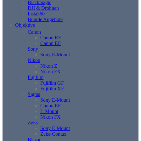
Blackmagic
DJI & Drohnen
Insta360
Bundle Angebote
Objektive
Canon
Canon RF
Canon EF
Sony
Sony E-Mount
Nikon
Nikon Z
Nikon FX
Fujifilm
Fujifilm GF
Fujifilm XF
Sigma
Sony E-Mount
Canon EF
L-Mount
Nikon FX
Zeiss
Sony E-Mount
Zeiss Contax
Blazar