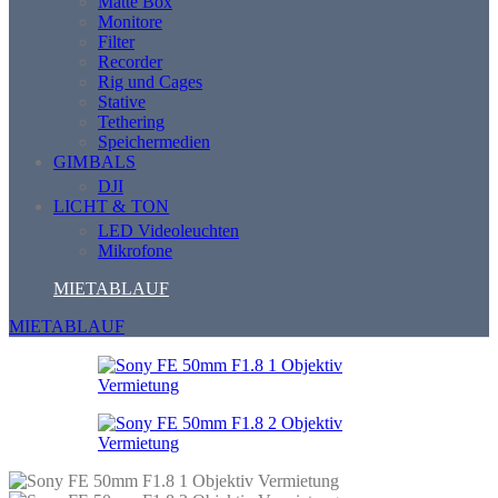
Matte Box
Monitore
Filter
Recorder
Rig und Cages
Stative
Tethering
Speichermedien
GIMBALS
DJI
LICHT & TON
LED Videoleuchten
Mikrofone
MIETABLAUF
MIETABLAUF