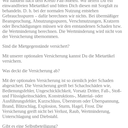
Wir handeln nach dem Kredo Fair-Mieten. Wir liefern Dir ein
einwandfreien Mietartikel und bitten Dich diesen mit Sorgfalt zu
behandeln. D. h. bei der normalen Nutzung entstehen
Gebrauchsspuren – dafür berechnen wir nichts. Bei übermäßiger
Beanspruchung, Abnutzungsspuren, Verschmutzungen, Kratzern
oder Beschädigungen müssen wir den entstandenen Schaden bzw.
die Wertminderung berechnen. Die Wertminderung wird nicht von
der Versicherung übernommen.
Sind die Mietgegenstände versichert?
Mit unserer optionalen Versicherung kannst Du die Mietartikel
versichern.
Was deckt die Versicherung ab?
Mit der optionalen Versicherung ist so ziemlich jeder Schaden
abgesichert. Die Versicherung greift bei Schachschäden wie,
Bedienungsfehler, Ungeschicklichkeit, Vorsatz Dritter, Fall-, Stoß-
und Flüssigkeitsschäden, Konstruktions-, Material- oder
Ausführungsfehler, Kurzschluss, Überstrom oder Überspannung,
Brand, Blitzschlag, Explosion, Sturm, Hagel, Frost. Die
Versicherung greift nicht bei Verlust, Raub, Wertminderung,
Unterschlagung und Diebstahl.
Gibt es eine Selbstbeteiligung?