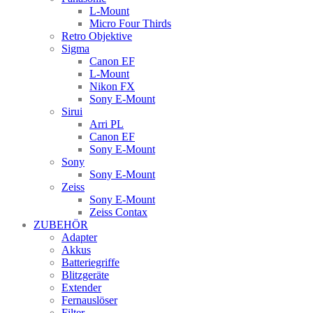
L-Mount
Micro Four Thirds
Retro Objektive
Sigma
Canon EF
L-Mount
Nikon FX
Sony E-Mount
Sirui
Arri PL
Canon EF
Sony E-Mount
Sony
Sony E-Mount
Zeiss
Sony E-Mount
Zeiss Contax
ZUBEHÖR
Adapter
Akkus
Batteriegriffe
Blitzgeräte
Extender
Fernauslöser
Filter