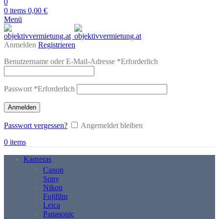
0
0
items
0,00
€
Menü
Anmelden
Registrieren
Benutzername oder E-Mail-Adresse
*
Erforderlich
Passwort
*
Erforderlich
Anmelden
Passwort vergessen?
Angemeldet bleiben
0
items
Kameras
Canon
Sony
Nikon
Fujifilm
Leica
Panasonic