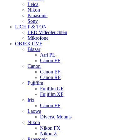
Leica
Nikon
Panasonic
Sony
LICHT & TON
LED Videoleuchten
Mikrofone
OBJEKTIVE
Blazar
Arri PL
Canon EF
Canon
Canon EF
Canon RF
Fujifilm
Fujifilm GF
Fujifilm XF
Irix
Canon EF
Laowa
Diverse Mounts
Nikon
Nikon FX
Nikon Z
Panasonic