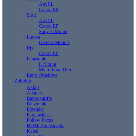
Arri PL
Canon EF
Sirui
Arri PL
Canon EF
Sony E-Mount
Laowa
Diverse Mounts
Irix
Canon EF
Panasonic
L-Mount
Micro Four Thirds
Retro Objektive
Zubehör
Akkus
Adapter
Batteriegriffe
Blitzgeräte
Extender
Fernauslöser
Follow Focus
HDMI Funkstrecke
Kabel