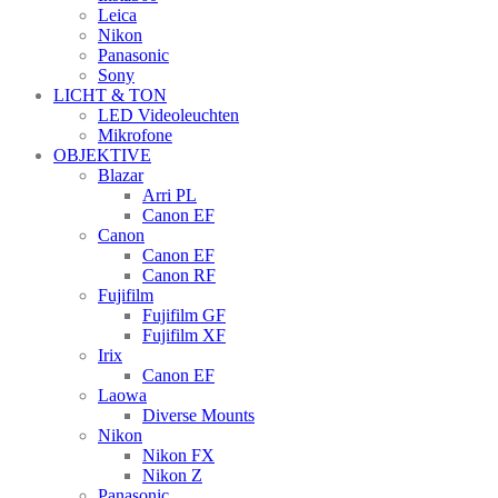
Leica
Nikon
Panasonic
Sony
LICHT & TON
LED Videoleuchten
Mikrofone
OBJEKTIVE
Blazar
Arri PL
Canon EF
Canon
Canon EF
Canon RF
Fujifilm
Fujifilm GF
Fujifilm XF
Irix
Canon EF
Laowa
Diverse Mounts
Nikon
Nikon FX
Nikon Z
Panasonic