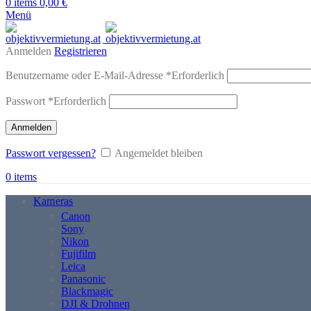
0
items
0,00
€
Menü
Anmelden
Registrieren
Benutzername oder E-Mail-Adresse
*
Erforderlich
Passwort
*
Erforderlich
Anmelden
Passwort vergessen?
Angemeldet bleiben
0
items
Kameras
Canon
Sony
Nikon
Fujifilm
Leica
Panasonic
Blackmagic
DJI & Drohnen