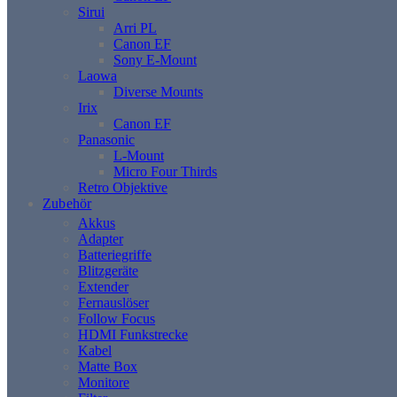
Sirui
Arri PL
Canon EF
Sony E-Mount
Laowa
Diverse Mounts
Irix
Canon EF
Panasonic
L-Mount
Micro Four Thirds
Retro Objektive
Zubehör
Akkus
Adapter
Batteriegriffe
Blitzgeräte
Extender
Fernauslöser
Follow Focus
HDMI Funkstrecke
Kabel
Matte Box
Monitore