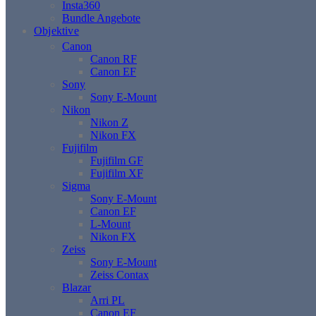
Insta360
Bundle Angebote
Objektive
Canon
Canon RF
Canon EF
Sony
Sony E-Mount
Nikon
Nikon Z
Nikon FX
Fujifilm
Fujifilm GF
Fujifilm XF
Sigma
Sony E-Mount
Canon EF
L-Mount
Nikon FX
Zeiss
Sony E-Mount
Zeiss Contax
Blazar
Arri PL
Canon EF