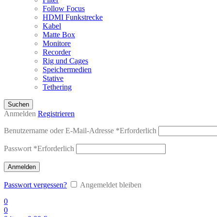
Follow Focus
HDMI Funkstrecke
Kabel
Matte Box
Monitore
Recorder
Rig und Cages
Speichermedien
Stative
Tethering
Suchen
Anmelden
Registrieren
Benutzername oder E-Mail-Adresse
*
Erforderlich
Passwort
*
Erforderlich
Anmelden
Passwort vergessen?
Angemeldet bleiben
0
0