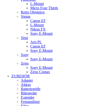
L-Mount
Micro Four Thirds
Retro Objektive
Sigma
Canon EF
L-Mount
Nikon FX
Sony E-Mount
Sirui
Arri PL
Canon EF
Sony E-Mount
Sony
Sony E-Mount
Zeiss
Sony E-Mount
Zeiss Contax
ZUBEHÖR
Adapter
Akkus
Batteriegriffe
Blitzgeräte
Extender
Fernauslöser
Filter