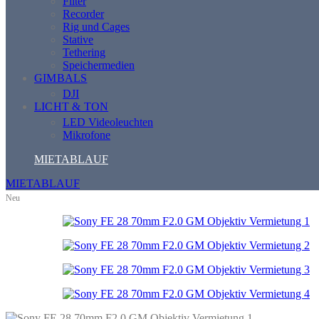
Filter
Recorder
Rig und Cages
Stative
Tethering
Speichermedien
GIMBALS
DJI
LICHT & TON
LED Videoleuchten
Mikrofone
MIETABLAUF
MIETABLAUF
Neu