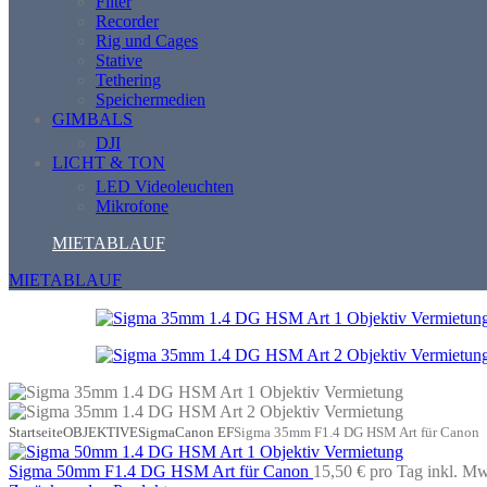
Filter
Recorder
Rig und Cages
Stative
Tethering
Speichermedien
GIMBALS
DJI
LICHT & TON
LED Videoleuchten
Mikrofone
MIETABLAUF
MIETABLAUF
Startseite
OBJEKTIVE
Sigma
Canon EF
Sigma 35mm F1.4 DG HSM Art für Canon
Sigma 50mm F1.4 DG HSM Art für Canon
15,50 €
pro Tag
inkl. Mw