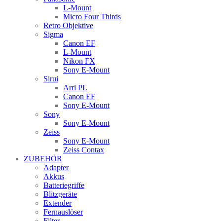
L-Mount
Micro Four Thirds
Retro Objektive
Sigma
Canon EF
L-Mount
Nikon FX
Sony E-Mount
Sirui
Arri PL
Canon EF
Sony E-Mount
Sony
Sony E-Mount
Zeiss
Sony E-Mount
Zeiss Contax
ZUBEHÖR
Adapter
Akkus
Batteriegriffe
Blitzgeräte
Extender
Fernauslöser
Filter