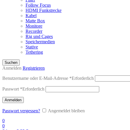
Follow Focus
HDMI Funkstrecke
Kabel
Matte Box
Monitore
Recorder
Rig und Cages
Speichermedien
Stative
Tethering
Suchen
Anmelden
Registrieren
Benutzername oder E-Mail-Adresse
*
Erforderlich
Passwort
*
Erforderlich
Anmelden
Passwort vergessen?
Angemeldet bleiben
0
0