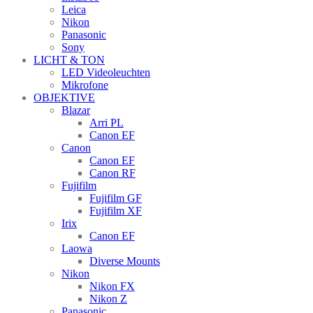
Leica
Nikon
Panasonic
Sony
LICHT & TON
LED Videoleuchten
Mikrofone
OBJEKTIVE
Blazar
Arri PL
Canon EF
Canon
Canon EF
Canon RF
Fujifilm
Fujifilm GF
Fujifilm XF
Irix
Canon EF
Laowa
Diverse Mounts
Nikon
Nikon FX
Nikon Z
Panasonic