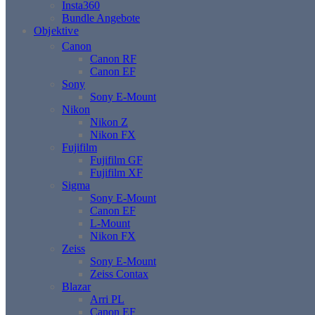
Insta360
Bundle Angebote
Objektive
Canon
Canon RF
Canon EF
Sony
Sony E-Mount
Nikon
Nikon Z
Nikon FX
Fujifilm
Fujifilm GF
Fujifilm XF
Sigma
Sony E-Mount
Canon EF
L-Mount
Nikon FX
Zeiss
Sony E-Mount
Zeiss Contax
Blazar
Arri PL
Canon EF