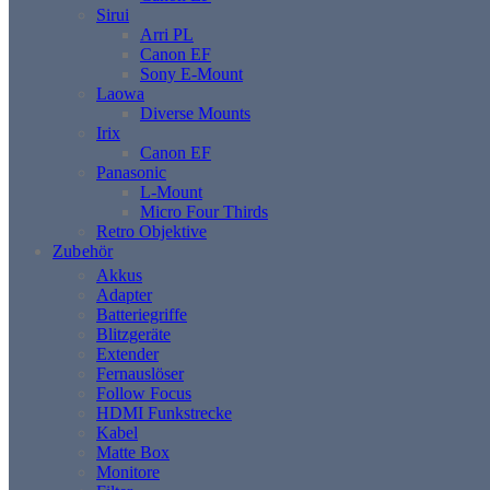
Sirui
Arri PL
Canon EF
Sony E-Mount
Laowa
Diverse Mounts
Irix
Canon EF
Panasonic
L-Mount
Micro Four Thirds
Retro Objektive
Zubehör
Akkus
Adapter
Batteriegriffe
Blitzgeräte
Extender
Fernauslöser
Follow Focus
HDMI Funkstrecke
Kabel
Matte Box
Monitore