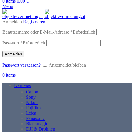
0
items
0,00
€
Menü
Anmelden
Registrieren
Benutzername oder E-Mail-Adresse
*
Erforderlich
Passwort
*
Erforderlich
Anmelden
Passwort vergessen?
Angemeldet bleiben
0
items
Kameras
Canon
Sony
Nikon
Fujifilm
Leica
Panasonic
Blackmagic
DJI & Drohnen