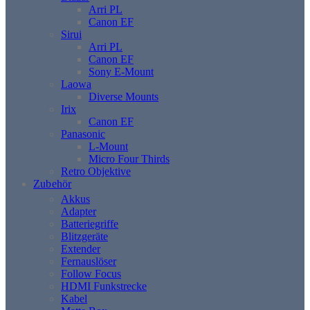
Arri PL
Canon EF
Sirui
Arri PL
Canon EF
Sony E-Mount
Laowa
Diverse Mounts
Irix
Canon EF
Panasonic
L-Mount
Micro Four Thirds
Retro Objektive
Zubehör
Akkus
Adapter
Batteriegriffe
Blitzgeräte
Extender
Fernauslöser
Follow Focus
HDMI Funkstrecke
Kabel