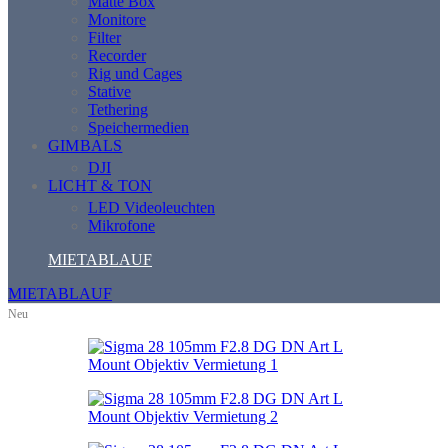
Matte Box
Monitore
Filter
Recorder
Rig und Cages
Stative
Tethering
Speichermedien
GIMBALS
DJI
LICHT & TON
LED Videoleuchten
Mikrofone
MIETABLAUF
MIETABLAUF
Neu