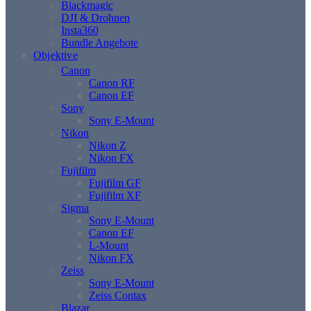
Blackmagic
DJI & Drohnen
Insta360
Bundle Angebote
Objektive
Canon
Canon RF
Canon EF
Sony
Sony E-Mount
Nikon
Nikon Z
Nikon FX
Fujifilm
Fujifilm GF
Fujifilm XF
Sigma
Sony E-Mount
Canon EF
L-Mount
Nikon FX
Zeiss
Sony E-Mount
Zeiss Contax
Blazar