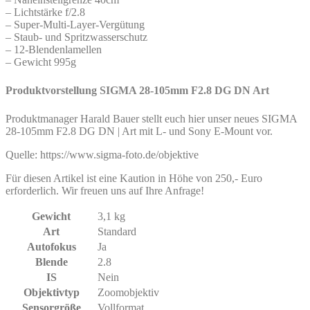
– Lichtstärke f/2.8
– Super-Multi-Layer-Vergütung
– Staub- und Spritzwasserschutz
– 12-Blendenlamellen
– Gewicht 995g
Produktvorstellung SIGMA 28-105mm F2.8 DG DN Art
Produktmanager Harald Bauer stellt euch hier unser neues SIGMA
28-105mm F2.8 DG DN | Art mit L- und Sony E-Mount vor.
Quelle: https://www.sigma-foto.de/objektive
Für diesen Artikel ist eine Kaution in Höhe von 250,- Euro
erforderlich. Wir freuen uns auf Ihre Anfrage!
Gewicht
3,1 kg
Art
Standard
Autofokus
Ja
Blende
2.8
IS
Nein
Objektivtyp
Zoomobjektiv
Sensorgröße
Vollformat