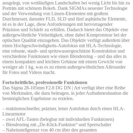
ausgelegt, von weitläufigen Landschaften bei wenig Licht bis hin zu
Porträts mit schönem Bokeh. Dank SIGMAs neuester Technologie
und der Verwendung von Linsen-Elementen mit großem
Durchmesser, darunter FLD, SLD und fünf asphärische Elemente,
ist es in der Lage, diese Anforderungen mit hervorragender
Präzision und Schärfe zu erfüllen. Dadurch bietet das Objektiv eine
außergewöhnliche Vielseitigkeit, ohne dabei Kompromisse bei der
optischen Qualität einzugehen. Das Objektiv verfügt außerdem über
einen Hochgeschwindigkeits-Autofokus mit HLA-Technologie,
eine robuste, staub- und spritzwassergeschützte Konstruktion und
verschiedene Funktionen wie einen Blendenring – und das alles in
einem kompakten und leichten Gehäuse mit einem Gewicht von
weniger als 1 kg, was es zu einem außergewöhnlichen Allrounder
für Fotos und Videos macht.
Fortschrittliche, professionelle Funktionen
Das Sigma 28-105mm F2.8 DG DN | Art verfügt über eine Reihe
von Merkmalen, die dazu beitragen, in jeder Aufnahmesituation die
bestmöglichen Ergebnisse zu erzielen.
– reaktionsschneller, präziser, leiser Autofokus durch einen HLA-
Linearmotor
– zwei AFL-Tasten (belegbar mit individuellen Funktionen)
– Blendenring mit „De-Klick-Funktion“ und Sperrschalter
– Naheinstellgrenze von 40 cm über den gesamten