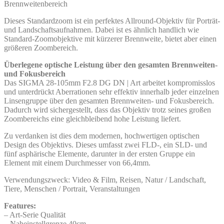
Brennweitenbereich
Dieses Standardzoom ist ein perfektes Allround-Objektiv für Porträt-
und Landschaftsaufnahmen. Dabei ist es ähnlich handlich wie
Standard-Zoomobjektive mit kürzerer Brennweite, bietet aber einen
größeren Zoombereich.
Überlegene optische Leistung über den gesamten Brennweiten-
und Fokusbereich
Das SIGMA 28-105mm F2.8 DG DN | Art arbeitet kompromisslos
und unterdrückt Aberrationen sehr effektiv innerhalb jeder einzelnen
Linsengruppe über den gesamten Brennweiten- und Fokusbereich.
Dadurch wird sichergestellt, dass das Objektiv trotz seines großen
Zoombereichs eine gleichbleibend hohe Leistung liefert.
Zu verdanken ist dies dem modernen, hochwertigen optischen
Design des Objektivs. Dieses umfasst zwei FLD-, ein SLD- und
fünf asphärische Elemente, darunter in der ersten Gruppe ein
Element mit einem Durchmesser von 66,4mm.
Verwendungszweck: Video & Film, Reisen, Natur / Landschaft,
Tiere, Menschen / Portrait, Veranstaltungen
Features:
– Art-Serie Qualität
– Naheinstellgrenze 40cm