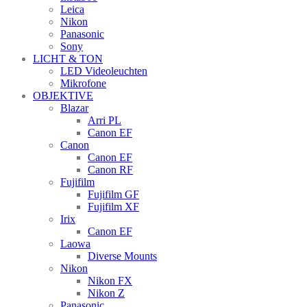
Leica
Nikon
Panasonic
Sony
LICHT & TON
LED Videoleuchten
Mikrofone
OBJEKTIVE
Blazar
Arri PL
Canon EF
Canon
Canon EF
Canon RF
Fujifilm
Fujifilm GF
Fujifilm XF
Irix
Canon EF
Laowa
Diverse Mounts
Nikon
Nikon FX
Nikon Z
Panasonic