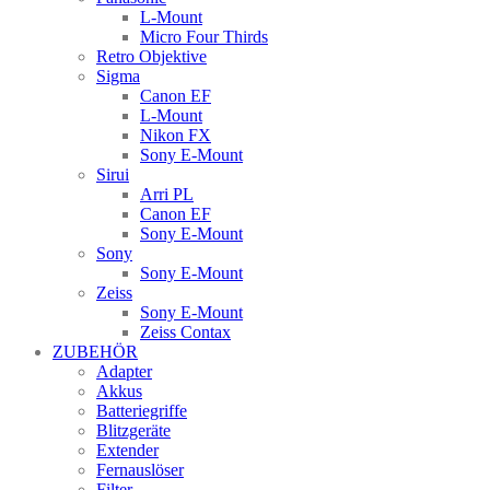
L-Mount
Micro Four Thirds
Retro Objektive
Sigma
Canon EF
L-Mount
Nikon FX
Sony E-Mount
Sirui
Arri PL
Canon EF
Sony E-Mount
Sony
Sony E-Mount
Zeiss
Sony E-Mount
Zeiss Contax
ZUBEHÖR
Adapter
Akkus
Batteriegriffe
Blitzgeräte
Extender
Fernauslöser
Filter