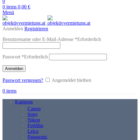
0
0
items
0,00
€
Menü
Anmelden
Registrieren
Benutzername oder E-Mail-Adresse
*
Erforderlich
Passwort
*
Erforderlich
Anmelden
Passwort vergessen?
Angemeldet bleiben
0
items
Kameras
Canon
Sony
Nikon
Fujifilm
Leica
Panasonic