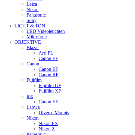
Leica
Nikon
Panasonic
Sony
LICHT & TON
LED Videoleuchten
Mikrofone
OBJEKTIVE
Blazar
Arri PL
Canon EF
Canon
Canon EF
Canon RF
Fujifilm
Fujifilm GF
Fujifilm XF
Irix
Canon EF
Laowa
Diverse Mounts
Nikon
Nikon FX
Nikon Z
Panasonic