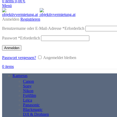
0
items
0,00
€
Menü
Anmelden
Registrieren
Benutzername oder E-Mail-Adresse
*
Erforderlich
Passwort
*
Erforderlich
Anmelden
Passwort vergessen?
Angemeldet bleiben
0
items
Kameras
Canon
Sony
Nikon
Fujifilm
Leica
Panasonic
Blackmagic
DJI & Drohnen