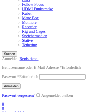
Follow Focus
HDMI Funkstrecke
Kabel
Matte Box
Monitore
Recorder
Rig und Cages
Speichermedien
Stative
Tethering
Suchen
Anmelden
Registrieren
Benutzername oder E-Mail-Adresse
*
Erforderlich
Passwort
*
Erforderlich
Anmelden
Passwort vergessen?
Angemeldet bleiben
0
0