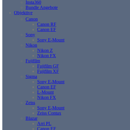
Insta360
Bundle Angebote
Objektive
Canon
Canon RF
Canon EF
Sony
Sony E-Mount
Nikon
Nikon Z
Nikon FX
Fujifilm
Fujifilm GF
Fujifilm XF
Sigma
Sony E-Mount
Canon EF
L-Mount
Nikon FX
Zeiss
Sony E-Mount
Zeiss Contax
Blazar
Arri PL
Canon EF