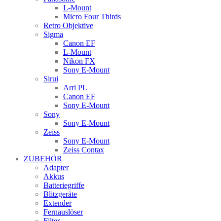
L-Mount
Micro Four Thirds
Retro Objektive
Sigma
Canon EF
L-Mount
Nikon FX
Sony E-Mount
Sirui
Arri PL
Canon EF
Sony E-Mount
Sony
Sony E-Mount
Zeiss
Sony E-Mount
Zeiss Contax
ZUBEHÖR
Adapter
Akkus
Batteriegriffe
Blitzgeräte
Extender
Fernauslöser
Filter