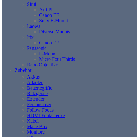
Sirui
Arri PL
Canon EF
Sony E-Mount
Laowa
Diverse Mounts
Irix
Canon EF
Panasonic
L-Mount
Micro Four Thirds
Retro Objektive
Zubehör
Akkus
Adapter
Batteriegriffe
Blitzgeräte
Extender
Fernauslöser
Follow Focus
HDMI Funkstrecke
Kabel
Matte Box
Monitore