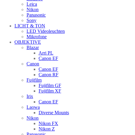
Leica
Nikon
Panasonic
Sony
LICHT & TON
LED Videoleuchten
Mikrofone
OBJEKTIVE
Blazar
Arri PL
Canon EF
Canon
Canon EF
Canon RF
Fujifilm
Fujifilm GF
Fujifilm XF
Irix
Canon EF
Laowa
Diverse Mounts
Nikon
Nikon FX
Nikon Z
Panasonic