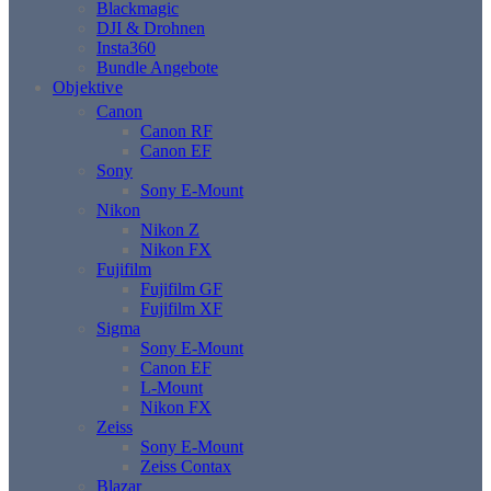
Blackmagic
DJI & Drohnen
Insta360
Bundle Angebote
Objektive
Canon
Canon RF
Canon EF
Sony
Sony E-Mount
Nikon
Nikon Z
Nikon FX
Fujifilm
Fujifilm GF
Fujifilm XF
Sigma
Sony E-Mount
Canon EF
L-Mount
Nikon FX
Zeiss
Sony E-Mount
Zeiss Contax
Blazar