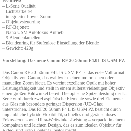
Features:
– L-Serie Qualität
– Lichtstärke f/4
– integrierter Power Zoom
– Objektivsteuerring
– RF-Bajonett
– Nano USM Autofokus-Antrieb
– 9 Blendenlamellen
– Blendenring für Stufenlose Einstellung der Blende
– Gewicht: 420g
Vorstellung: Das neue Canon RF 20-50mm F4.0L IS USM PZ
Das Canon RF 20-50mm F4L IS USM PZ ist das erste Vollformat-
Objektiv von Canon, das wahlweise einen motorischen oder
manuellen Zoom bietet. Es vereint exzellente Optik mit hoher
Leistungsfähigkeit und stellt in einem äußerst vielseitigen Objektiv
einen großen Bildwinkel bereit. Die optische Spitzenleistung der L-
Serie wird durch zwei asphärische Elemente sowie drei Elemente
aus Glas mit besonders geringer Dispersion (UD-Glas)
unterstrichen. Das RF20-50mm F4 L IS USM PZ besticht durch
unglaubliche hybride Flexibilität, schnelles und geräuschloses
Fokussieren sowie Ultra-Weitwinkel-Leistung – verpackt in einem
kompakten und leichten Design, das es zum idealen Objektiv für
Video- und Foto-Content-Creator macht.