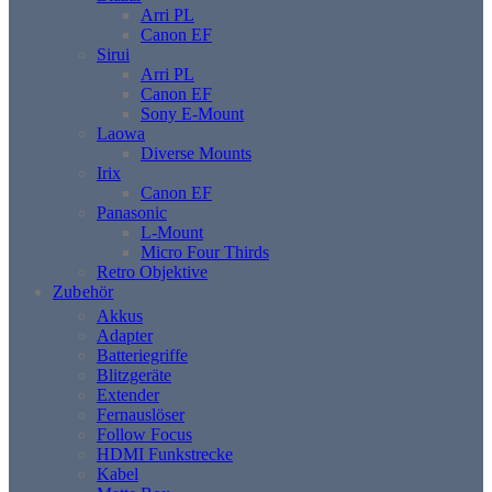
Arri PL
Canon EF
Sirui
Arri PL
Canon EF
Sony E-Mount
Laowa
Diverse Mounts
Irix
Canon EF
Panasonic
L-Mount
Micro Four Thirds
Retro Objektive
Zubehör
Akkus
Adapter
Batteriegriffe
Blitzgeräte
Extender
Fernauslöser
Follow Focus
HDMI Funkstrecke
Kabel