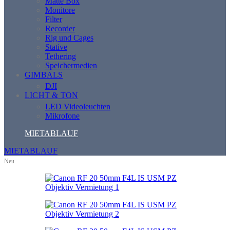
Matte Box
Monitore
Filter
Recorder
Rig und Cages
Stative
Tethering
Speichermedien
GIMBALS
DJI
LICHT & TON
LED Videoleuchten
Mikrofone
MIETABLAUF
MIETABLAUF
Neu