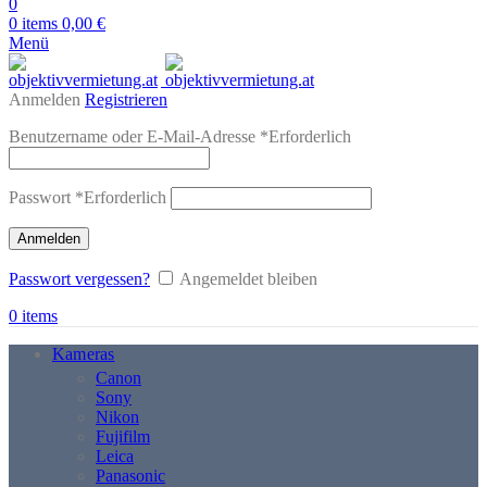
0
0
items
0,00
€
Menü
Anmelden
Registrieren
Benutzername oder E-Mail-Adresse
*
Erforderlich
Passwort
*
Erforderlich
Anmelden
Passwort vergessen?
Angemeldet bleiben
0
items
Kameras
Canon
Sony
Nikon
Fujifilm
Leica
Panasonic