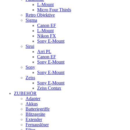
L-Mount
Micro Four Thirds
Retro Objektive
Sigma
Canon EF
L-Mount
Nikon FX
Sony E-Mount
Sirui
Arri PL
Canon EF
Sony E-Mount
Sony
Sony E-Mount
Zeiss
Sony E-Mount
Zeiss Contax
ZUBEHÖR
Adapter
Akkus
Batteriegriffe
Blitzgeräte
Extender
Fernauslöser
Filter