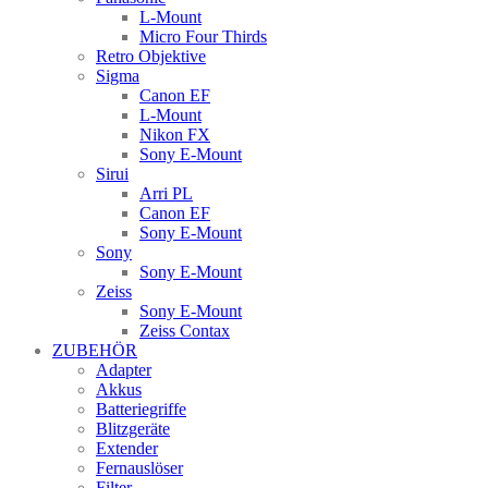
L-Mount
Micro Four Thirds
Retro Objektive
Sigma
Canon EF
L-Mount
Nikon FX
Sony E-Mount
Sirui
Arri PL
Canon EF
Sony E-Mount
Sony
Sony E-Mount
Zeiss
Sony E-Mount
Zeiss Contax
ZUBEHÖR
Adapter
Akkus
Batteriegriffe
Blitzgeräte
Extender
Fernauslöser
Filter