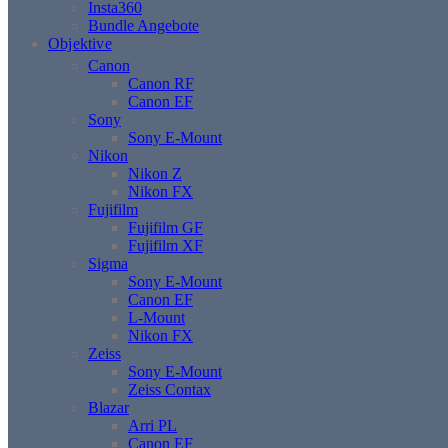
Insta360
Bundle Angebote
Objektive
Canon
Canon RF
Canon EF
Sony
Sony E-Mount
Nikon
Nikon Z
Nikon FX
Fujifilm
Fujifilm GF
Fujifilm XF
Sigma
Sony E-Mount
Canon EF
L-Mount
Nikon FX
Zeiss
Sony E-Mount
Zeiss Contax
Blazar
Arri PL
Canon EF