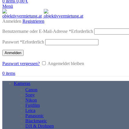
0
items
0,00
€
Menü
Anmelden
Registrieren
Benutzername oder E-Mail-Adresse
*
Erforderlich
Passwort
*
Erforderlich
Anmelden
Passwort vergessen?
Angemeldet bleiben
0
items
Kameras
Canon
Sony
Nikon
Fujifilm
Leica
Panasonic
Blackmagic
DJI & Drohnen