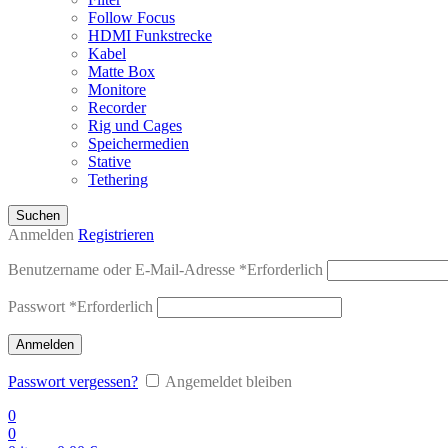
Follow Focus
HDMI Funkstrecke
Kabel
Matte Box
Monitore
Recorder
Rig und Cages
Speichermedien
Stative
Tethering
Suchen
Anmelden
Registrieren
Benutzername oder E-Mail-Adresse
*
Erforderlich
Passwort
*
Erforderlich
Anmelden
Passwort vergessen?
Angemeldet bleiben
0
0