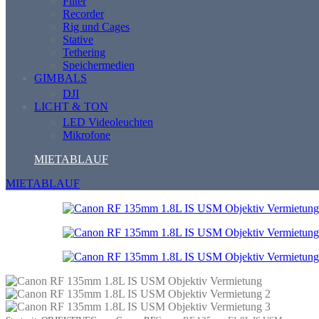
Filter
Recorder
Rig und Cages
Stative
Tethering
Speichermedien
GIMBALS
DJI
LICHT & TON
LED Videoleuchten
Mikrofone
MIETABLAUF
MIETABLAUF