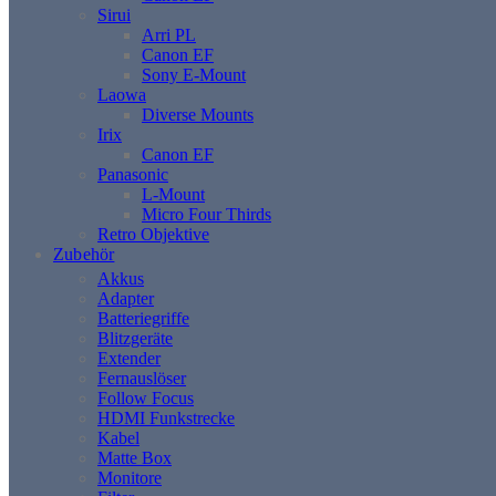
Sirui
Arri PL
Canon EF
Sony E-Mount
Laowa
Diverse Mounts
Irix
Canon EF
Panasonic
L-Mount
Micro Four Thirds
Retro Objektive
Zubehör
Akkus
Adapter
Batteriegriffe
Blitzgeräte
Extender
Fernauslöser
Follow Focus
HDMI Funkstrecke
Kabel
Matte Box
Monitore