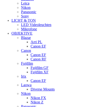
Leica
Nikon
Panasonic
Sony
LICHT & TON
LED Videoleuchten
Mikrofone
OBJEKTIVE
Blazar
Arri PL
Canon EF
Canon
Canon EF
Canon RF
Fujifilm
Fujifilm GF
Fujifilm XF
Irix
Canon EF
Laowa
Diverse Mounts
Nikon
Nikon FX
Nikon Z
Panasonic