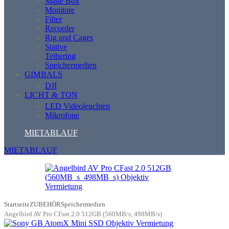
Matte Box
Monitore
Filter
Recorder
Rig und Cages
Stative
Tethering
Speichermedien
GIMBALS
DJI
LICHT & TON
LED Videoleuchten
Mikrofone
MIETABLAUF
MIETABLAUF
Startseite
ZUBEHÖR
Speichermedien
Angelbird AV Pro CFast 2.0 512GB (560MB/s, 498MB/s)