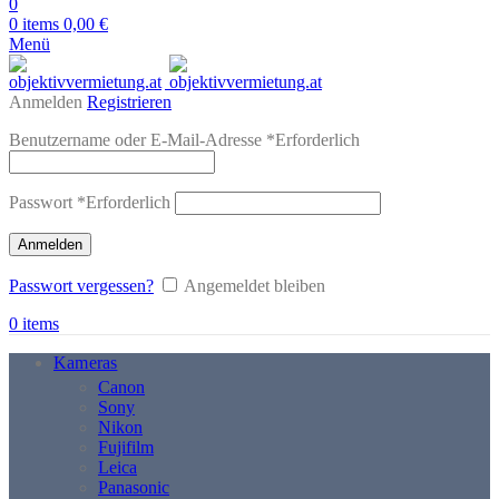
0
0
items
0,00
€
Menü
Anmelden
Registrieren
Benutzername oder E-Mail-Adresse
*
Erforderlich
Passwort
*
Erforderlich
Anmelden
Passwort vergessen?
Angemeldet bleiben
0
items
Kameras
Canon
Sony
Nikon
Fujifilm
Leica
Panasonic