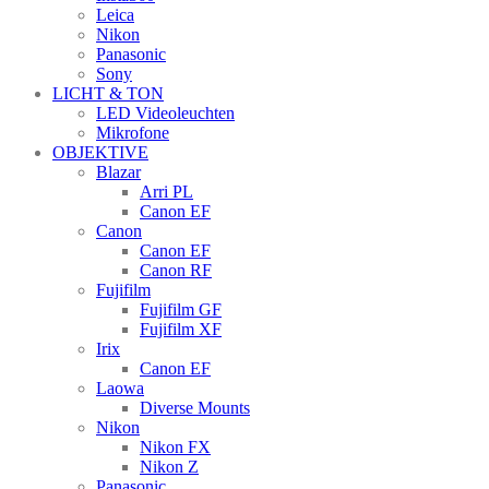
Leica
Nikon
Panasonic
Sony
LICHT & TON
LED Videoleuchten
Mikrofone
OBJEKTIVE
Blazar
Arri PL
Canon EF
Canon
Canon EF
Canon RF
Fujifilm
Fujifilm GF
Fujifilm XF
Irix
Canon EF
Laowa
Diverse Mounts
Nikon
Nikon FX
Nikon Z
Panasonic