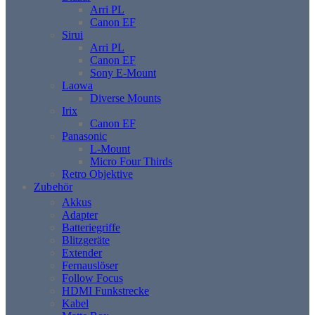
Arri PL
Canon EF
Sirui
Arri PL
Canon EF
Sony E-Mount
Laowa
Diverse Mounts
Irix
Canon EF
Panasonic
L-Mount
Micro Four Thirds
Retro Objektive
Zubehör
Akkus
Adapter
Batteriegriffe
Blitzgeräte
Extender
Fernauslöser
Follow Focus
HDMI Funkstrecke
Kabel