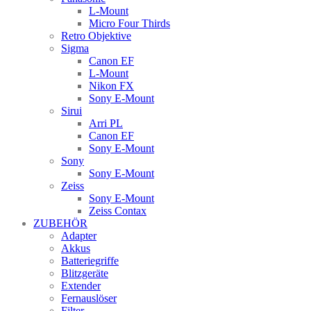
L-Mount
Micro Four Thirds
Retro Objektive
Sigma
Canon EF
L-Mount
Nikon FX
Sony E-Mount
Sirui
Arri PL
Canon EF
Sony E-Mount
Sony
Sony E-Mount
Zeiss
Sony E-Mount
Zeiss Contax
ZUBEHÖR
Adapter
Akkus
Batteriegriffe
Blitzgeräte
Extender
Fernauslöser
Filter