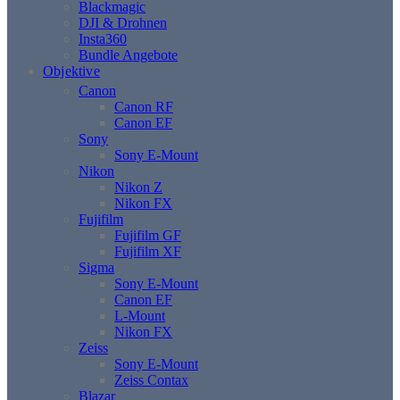
Blackmagic
DJI & Drohnen
Insta360
Bundle Angebote
Objektive
Canon
Canon RF
Canon EF
Sony
Sony E-Mount
Nikon
Nikon Z
Nikon FX
Fujifilm
Fujifilm GF
Fujifilm XF
Sigma
Sony E-Mount
Canon EF
L-Mount
Nikon FX
Zeiss
Sony E-Mount
Zeiss Contax
Blazar